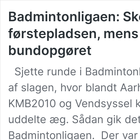
Badmintonligaen: Sk
førstepladsen, mens
bundopgøret
Sjette runde i Badminto
af slagen, hvor blandt Aa
KMB2010 og Vendsyssel ko
uddelte æg. Sådan gik det 
Badmintonligaen. Der var v