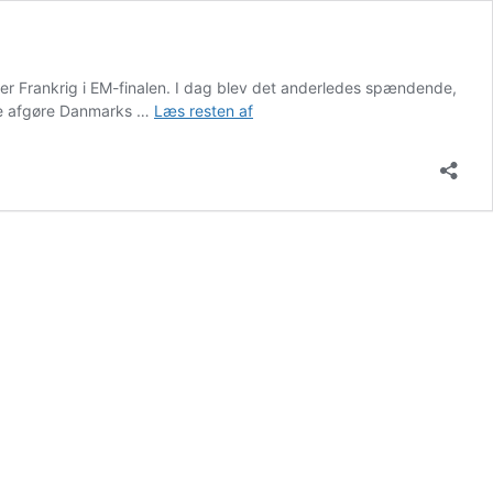
r Frankrig i EM-finalen. I dag blev det anderledes spændende,
Danmark
lle afgøre Danmarks …
Læs resten af
vinder
EM
for
blandede
hold
for
femte
gang
i
træk
efter
dramatisk
finale