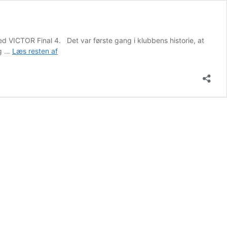
d VICTOR Final 4. Det var første gang i klubbens historie, at
For
ig …
Læs resten af
andet
år
i
træk:
Vendsyssel
vinder
VICTOR
Final
4