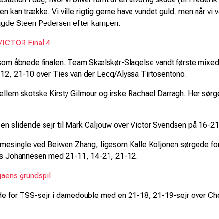
en kan trække. Vi ville rigtig gerne have vundet guld, men når vi v
sagde Steen Pedersen efter kampen.
d VICTOR Final 4
, som åbnede finalen. Team Skælskør-Slagelse vandt første mix
-12, 21-10 over Ties van der Lecq/Alyssa Tirtosentono.
 mellem skotske Kirsty Gilmour og irske Rachael Darragh. Her sør
en slidende sejr til Mark Caljouw over Victor Svendsen på 16-21
esingle ved Beiwen Zhang, ligesom Kalle Koljonen sørgede for, 
s Johannesen med 21-11, 14-21, 21-12.
igaens grundspil
 for TSS-sejr i damedouble med en 21-18, 21-19-sejr over Cher