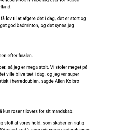
lland.
lov til at afgøre det i dag, det er stort og
 noget god badminton, og det synes jeg
en efter finalen.
ber, så jeg er mega stolt. Vi stoler meget på
et ville blive tæt i dag, og jeg var super
stisk i herredoublen, sagde Allan Kolbro
un roser tilovers for sit mandskab.
ig stolt af vores hold, som skaber en rigtig
ik Søgaard, red.), som gør vores vinderchancer