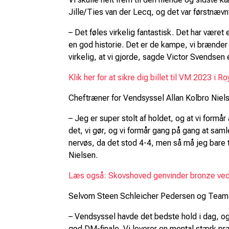
Jille/Ties van der Lecq, og det var førstnævn
– Det føles virkelig fantastisk. Det har været
en god historie. Det er de kampe, vi brænder f
virkelig, at vi gjorde, sagde Victor Svendsen e
Klik her for at sikre dig billet til VM 2023 i 
Cheftræner for Vendsyssel Allan Kolbro Nielse
– Jeg er super stolt af holdet, og at vi formå
det, vi gør, og vi formår gang på gang at samle
nervøs, da det stod 4-4, men så må jeg bare t
Nielsen.
Læs også: Skovshoved genvinder bronze ved
Selvom Steen Schleicher Pedersen og Team S
– Vendsyssel havde det bedste hold i dag, og d
god DM-finale. Vi leverer en mental stærk præs