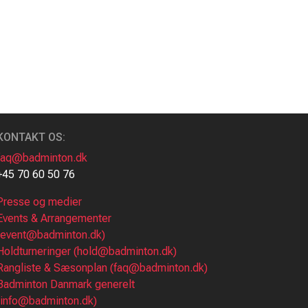
KONTAKT OS:
faq@badminton.dk
+45 70 60 50 76
Presse og medier
Events & Arrangementer
(event@badminton.dk)
Holdturneringer (hold@badminton.dk)
Rangliste & Sæsonplan (faq@badminton.dk)
Badminton Danmark generelt
(info@badminton.dk)