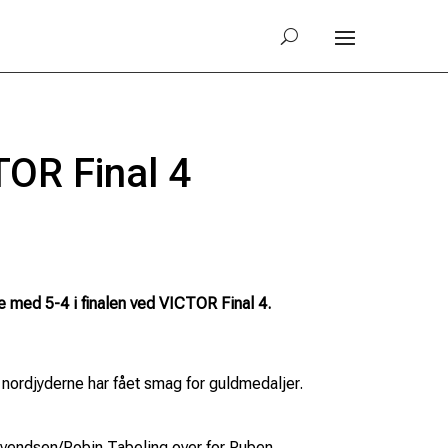
TOR Final 4
e med 5-4 i finalen ved VICTOR Final 4.
t nordjyderne har fået smag for guldmedaljer.
r Svendsen/Robin Tabeling over for Ruben