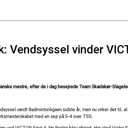
æk: Vendsyssel vinder VIC
 danske mestre, efter de i dag besejrede Team Skælskør-Slagels
ndsyssel vandt Badmintonligaen sidste år, men nu virker det til, a
rksmesterskabet med en sejr på 5-4 over TSS.
kamp ved VICTOR Final 4, før finalen blev afgjort. Her stod Victo