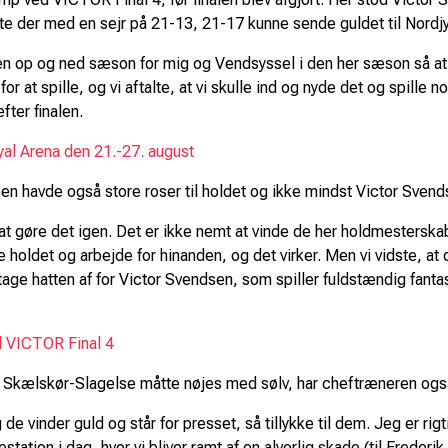
te der med en sejr på 21-13, 21-17 kunne sende guldet til Nordjy
 en op og ned sæson for mig og Vendsyssel i den her sæson så at få 
or at spille, og vi aftalte, at vi skulle ind og nyde det og spille
fter finalen.
Royal Arena den 21.-27. august
n havde også store roser til holdet og ikke mindst Victor Svends
r at gøre det igen. Det er ikke nemt at vinde de her holdmesterska
 holdet og arbejde for hinanden, og det virker. Men vi vidste, at d
age hatten af for Victor Svendsen, som spiller fuldstændig fanta
 VICTOR Final 4
kælskør-Slagelse måtte nøjes med sølv, har cheftræneren også k
e vinder guld og står for presset, så tillykke til dem. Jeg er rigt
tation i dag, hvor vi bliver ramt af en alvorlig skade (til Freder