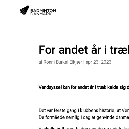
For andet år i tr
af
Ronni Burkal Elkjær
|
apr 23, 2023
Vendsyssel kan for andet år i træk kalde sig
Det var første gang i klubbens historie, at Ve
De formåede nemlig i dag at genvinde danma
Vi skulle helt frem til den niende og sidste 