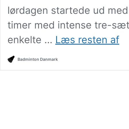
lørdagen startede ud med k
timer med intense tre-sæt
Final
enkelte …
Læs resten af
ved
VICT
DEN
Badminton Danmark
MAS
blive
med
dans
delta
i
både
mixe
og
herr