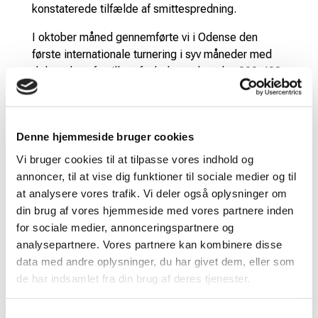
konstaterede tilfælde af smittespredning.
I oktober måned gennemførte vi i Odense den
første internationale turnering i syv måneder med
deltagelse af spillere fra hele verden plus 300-400
tilskuere dagligt foruden dommere, officials,
produktionsfolk, journalister, TV m.fl. Vi
gennemførte mere end 1.200 PCR-tests, og i de 10
Denne hjemmeside bruger cookies
dage turneringen varede konstaterede vi 0 positive
test. Til dato har vi ikke registreret ét eneste
Vi bruger cookies til at tilpasse vores indhold og
tilfælde af smittespredning på baggrund af
annoncer, til at vise dig funktioner til sociale medier og til
turneringen.
at analysere vores trafik. Vi deler også oplysninger om
din brug af vores hjemmeside med vores partnere inden
På klubniveau har der selvsagt været enkelte
for sociale medier, annonceringspartnere og
tilfælde af smittede individer på træningerne, men
analysepartnere. Vores partnere kan kombinere disse
ingen spredning til andre på træningerne. Ikke ét
data med andre oplysninger, du har givet dem, eller som
eneste tilfælde er registreret i de klubber, vi har
de har indsamlet fra din brug af deres tjenester.
haft dialog med, hvor man har overholdt
anbefalingerne fra Badminton Danmark for en
Samtykkevalg