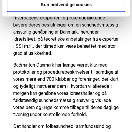
Christiansborg om også at inddrage fakta og
Kun nødvendige cookies
evidens fra den virkelige verden, inddrage
“hverdagens eksperter” og ikke udelukkende
basere deres beslutninger om en sundhedsmæssig
ansvarlig genåbning af Danmark, herunder
idrætslivet, på teoretiske anbefalinger fra eksperter
i SSI m.fl., der tilmed kan være behæftet med stor
grad af usikkerhed.
Badminton Danmark har længe været klar med
protokoller og procedurebeskrivelser til samtlige af
vores mere end 700 klubber og foreninger, der klart
og tydeligt instruerer dem i, hvordan vi allerede i
morgen kan genåbne vores idrætshaller og på
fuldstændig sundhedsmæssig ansvarlig vis lade
vores børn og unge komme tilbage til deres daglige
træning under kontrollerede forhold.
Det handler om folkesundhed, samfundssind og