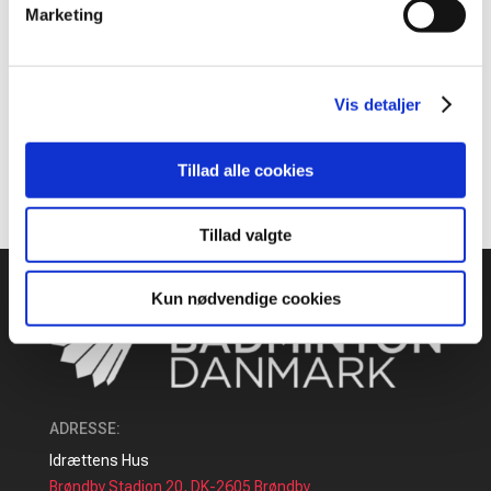
badmintonbolde, som vi i Badminton
Marketing
Danmark har godkendt til udvalgte
ungdomsturneringer og træning. Læs mere
her:
Vis detaljer
Use of synthetic shuttlecocks
Tillad alle cookies
Tillad valgte
Kun nødvendige cookies
ADRESSE
:
Idrættens Hus
Brøndby Stadion 20, DK-2605 Brøndby