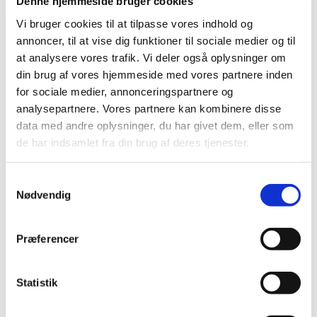
Denne hjemmeside bruger cookies
Vi bruger cookies til at tilpasse vores indhold og
Få flere unge i klubben
annoncer, til at vise dig funktioner til sociale medier og til
at analysere vores trafik. Vi deler også oplysninger om
din brug af vores hjemmeside med vores partnere inden
for sociale medier, annonceringspartnere og
Tag med på
analysepartnere. Vores partnere kan kombinere disse
badmintonskole/-lejr
data med andre oplysninger, du har givet dem, eller som
de har indsamlet fra din brug af deres tjenester.
Samtykkevalg
Nødvendig
Udstyr til badminton /
syntetiske fjerbolde
Præferencer
At spille badminton kræver ikke meget
udstyr: En ketcher, et par sko og sportstøj –
Statistik
og så selvfølgelig en badmintonbold. Vores
sponsor VICTOR har udviklet syntetiske