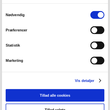
Samtykkevalg
Nødvendig
Til spillere
Præferencer
Spil spillet - stop
matchfixing
Statistik
Marketing
Internationalt kodeks for
matchfixing og betting
Vis detaljer
Tillad alle cookies
Klubbesøg
Tillad valgte