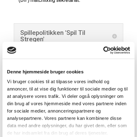
(DIF) matchfixing sekretariat.
Spillepolitikken 'Spil Til
Stregen'
Til sportschef og/eller
Denne hjemmeside bruger cookies
ansvarlig træner
Vi bruger cookies til at tilpasse vores indhold og
annoncer, til at vise dig funktioner til sociale medier og til
at analysere vores trafik. Vi deler også oplysninger om
Til trænere
din brug af vores hjemmeside med vores partnere inden
for sociale medier, annonceringspartnere og
analysepartnere. Vores partnere kan kombinere disse
data med andre oplysninger, du har givet dem, eller som
Til forældre
de har indsamlet fra din brug af deres tjenester.