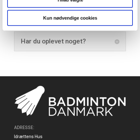
Kontakt
Kun nødvendige cookies
Har du oplevet noget?
ADRESSE
:
Idrættens Hus