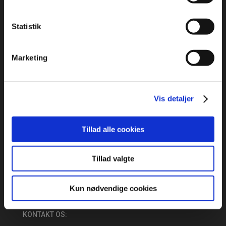
Statistik
Marketing
ADRESSE
:
Idrættens Hus
Vis detaljer
Brøndby Stadion 20, DK-2605 Brøndby
Bank: 2217 8390133333
CVR: 1369 3315
Tillad alle cookies
ÅBNINGSTIDER:
Tillad valgte
Mandag – Torsdag: 09:00 – 16:00
Fredag: 09:00 – 15:30
Kun nødvendige cookies
KONTAKT OS: