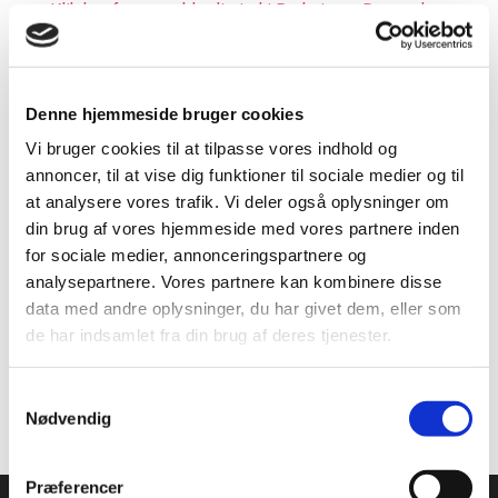
Klik her for at melde dig ind i Badminton Danmarks
Linjedommergruppe
Denne hjemmeside bruger cookies
Som linjedommer får du:
Vi bruger cookies til at tilpasse vores indhold og
annoncer, til at vise dig funktioner til sociale medier og til
at analysere vores trafik. Vi deler også oplysninger om
Allerede linjedommer?
din brug af vores hjemmeside med vores partnere inden
for sociale medier, annonceringspartnere og
analysepartnere. Vores partnere kan kombinere disse
data med andre oplysninger, du har givet dem, eller som
Se, hvordan det er at være
de har indsamlet fra din brug af deres tjenester.
linjedommer
Samtykkevalg
Nødvendig
Præferencer