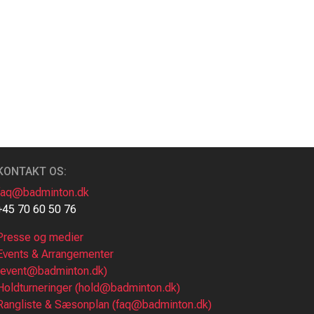
KONTAKT OS:
faq@badminton.dk
+45 70 60 50 76
Presse og medier
Events & Arrangementer
(event@badminton.dk)
Holdturneringer (hold@badminton.dk)
Rangliste & Sæsonplan (faq@badminton.dk)