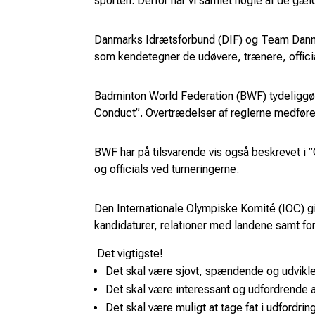
sporten. Derfor har vi samlet nogle af de g
Danmarks Idrætsforbund (DIF) og Team Danmar
som kendetegner de udøvere, trænere, official
Badminton World Federation (BWF) tydeliggør,
Conduct”. Overtrædelser af reglerne medføre
BWF har på tilsvarende vis også beskrevet i
og officials ved turneringerne.
Den Internationale Olympiske Komité (IOC) gi
kandidaturer, relationer med landene samt for
Det vigtigste!
Det skal være sjovt, spændende og udvikle
Det skal være interessant og udfordrende a
Det skal være muligt at tage fat i udfordri