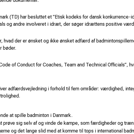
ældende dokumenter.
k (TD) har besluttet et ”Etisk kodeks for dansk konkurrence-idr
s og andre involveret i idræt, der søger idrættens positive værd
 hvad der er ønsket og ikke ønsket adfærd af badmintonspillerne
r bøder.
 ”Code of Conduct for Coaches, Team and Technical Officials”, h
ver adfærdsvejledning i forhold til fem områder: værdighed, inte
trolighed.
nde at spille badminton i Danmark.
t prøve sig selv af og vinde de kampe, som færdigheder og træni
ngerne og det lange slid med at komme til tops i international bad