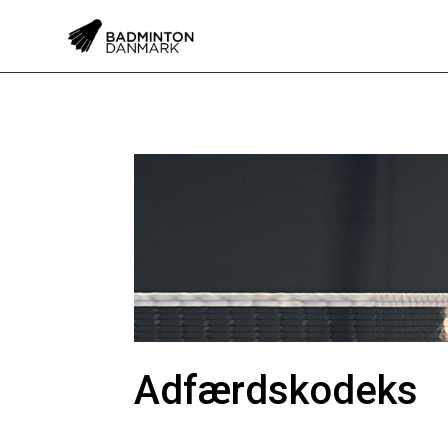
Adfærdskodeks