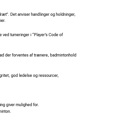
æt”. Det anviser handlinger og holdninger,
ier.
 ved turneringer i “Player’s Code of
vad der forventes af trænere, badmintonhold
gritet, god ledelse og ressourcer,
ng giver mulighed for.
minton.