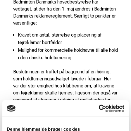
Badminton Danmarks hovedbestyrelse har
vedtaget, at der fra den 1. maj ændres i Badminton
Danmarks reklamereglement. Særligt to punkter er
væsentlige:
Kravet om antal, størrelse og placering af
tøjreklamer bortfalder
Mulighed for kommercielle holdnavne til alle hold
i den danske holdturnering
Beslutningen er truffet på baggrund af en høring,
som holdturneringsudvalget lavede i februar. Her
var der stor enighed hos klubberne om, at kravene
om tøjreklamer skulle fjernes, ligesom der også var
overvægt af stemmer i retning af muligheden for
kommercielle holdnavne.
Denne hjemmeside bruger cookies
Tøjreklamer: