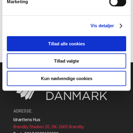
holdturneringer, som hører under Badminton
Marketing
Danmark, men vi ser positivt på muligheden for
brugen af kommercielle holdnavne i alle
holdturneringssammenhænge i Danmark.
Vis detaljer
Klik her for at læse det nye reklamereglement
Tillad alle cookies
Tillad valgte
Kun nødvendige cookies
ADRESSE
:
Idrættens Hus
Brøndby Stadion 20, DK-2605 Brøndby