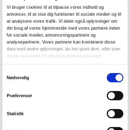
Vi bruger cookies til at tilpasse vores indhold og
Ændringen træder i kraft i Badminton Danmarks
annoncer, til at vise dig funktioner til sociale medier og til
reklamereglement, og derfor er der tale om
at analysere vores trafik. Vi deler også oplysninger om
individuelle turneringer og holdturneringer i
din brug af vores hjemmeside med vores partnere inden
Badminton Danmark-regi. Når der spilles BEC- og
for sociale medier, annonceringspartnere og
BWF-turneringer, skal deres regler følges, ligesom
analysepartnere. Vores partnere kan kombinere disse
det også er tilfældet i dag. Læs mere her (indsæt
data med andre oplysninger, du har givet dem, eller som
link til reklamereglementet).
de har indsamlet fra din brug af deres tjenester.
Kommercielle holdnavne:
Samtykkevalg
Alle hold i den danske holdturnering får med
Nødvendig
ændringen mulighed for at tilføje kommercielle
navne til deres holdnavn. Mens kommercielle
Præferencer
holdnavne kan promoveres af klubberne selv på
hjemmesider, SoMe, trykt materiale m.v., vil det
alene være klubnavnet, der vises på
Statistik
BadmintonPlayer. Badminton Danmark kan med
reklamereglementet kun regelsætte for