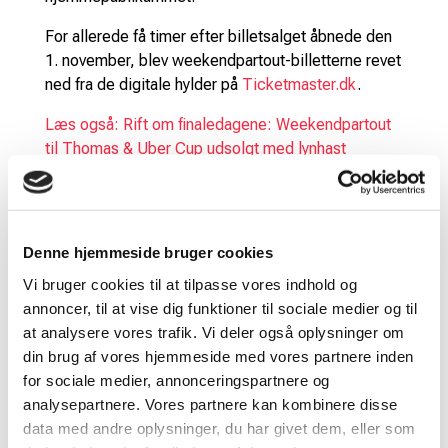
For allerede få timer efter billetsalget åbnede den
1. november, blev weekendpartout-billetterne revet
ned fra de digitale hylder på
Ticketmaster.dk
.
Læs også: Rift om finaledagene: Weekendpartout
til Thomas & Uber Cup udsolgt med lynhast
Nu kan vi heldigvis tilbyde flere weekendpartout-
billetter til dem, som ikke nåede at skaffe sig
billetterne i første omgang.
Denne hjemmeside bruger cookies
Der er nemlig åbnet op for den øvre tribune bag de
Vi bruger cookies til at tilpasse vores indhold og
nuværende partout- og weekendpartout-billetter,
annoncer, til at vise dig funktioner til sociale medier og til
som bliver omdannet til weekendpartout-billetter,
at analysere vores trafik. Vi deler også oplysninger om
og du kan købe billetterne via linket nedenfor.
din brug af vores hjemmeside med vores partnere inden
for sociale medier, annonceringspartnere og
Skulle weekendpartout-billterne blive hurtigt
analysepartnere. Vores partnere kan kombinere disse
udsolgt igen, er der stadig ledige enkeltbilletter til
data med andre oplysninger, du har givet dem, eller som
henholdsvis fredag, lørdag og søndag, og