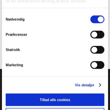
de har indsamlet fra din brug af deres tjenester.
tilsvarende er det endnu muligt at købe partout-
billetter, som gælder alle ni mesterskabsdage.
Samtykkevalg
Klik her for at få overblik over alle billettyper og
Nødvendig
billetter til Thomas & Uber Cup 2020
Du kan læse meget mere om Thomas & Uber Cup
Præferencer
2020 i Aarhus på eventens hjemmeside,
denmark2020.dk
.
Statistik
Marketing
Vis detaljer
Tillad alle cookies
ADRESSE
: