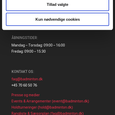
Tillad valgte
Idrættens Hus
Brøndby Stadion 20, DK-2605 Brøndby
Bank: 2217 8390133333
Kun nødvendige cookies
CVR: 1369 3315
ÅBNINGSTIDER:
Mandag – Torsdag: 09:00 – 16:00
Fredag: 09:00 – 15:30
KONTAKT OS:
faq@badminton.dk
+45 70 60 50 76
Presse og medier
Events & Arrangementer (event@badminton.dk)
Holdturneringer (hold@badminton.dk)
Rangliste & Sæsonplan (faq@badminton.dk)