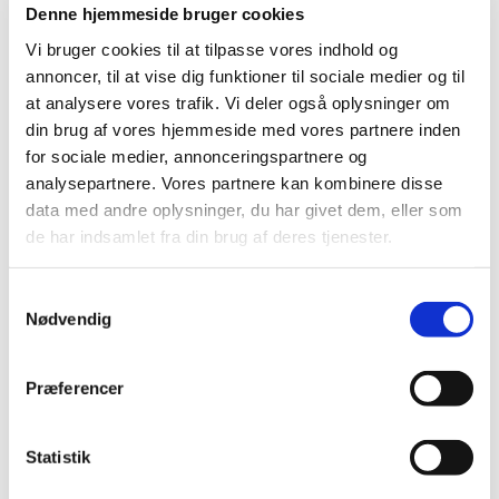
Denne hjemmeside bruger cookies
Vi bruger cookies til at tilpasse vores indhold og
annoncer, til at vise dig funktioner til sociale medier og til
at analysere vores trafik. Vi deler også oplysninger om
din brug af vores hjemmeside med vores partnere inden
for sociale medier, annonceringspartnere og
analysepartnere. Vores partnere kan kombinere disse
Find hele jubilæumsmagasinet her
data med andre oplysninger, du har givet dem, eller som
‘Badminton Danmark Podcast’ vender stærkt
de har indsamlet fra din brug af deres tjenester.
tilbage i næste uge med et nyt og spændende
podcastafsnit.
Samtykkevalg
Nødvendig
Dagens afsnit kan høres forneden eller der, hvor du
normalt lytter til podcast.
Præferencer
Her kan du klikke dig direkte videre til
Spotify
,
Itunes,
Google Play
eller
downloade afsnittet via
dette link
.
Statistik
Hvis I kan lide hvad I hører, så husk at trykke
follow