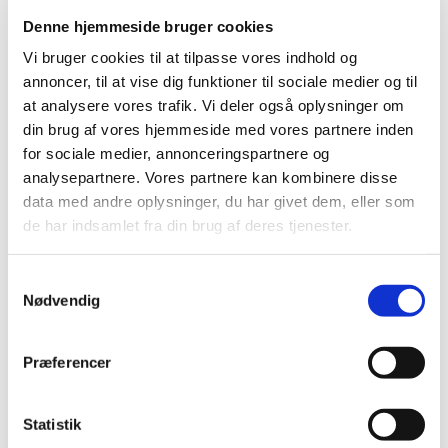
Ligeledes har vi fikset, at turneringsarrangøren
Denne hjemmeside bruger cookies
får e-mails med over i TP på spillerne, så det er
Vi bruger cookies til at tilpasse vores indhold og
lettere at kommunikere ud om rettelser og afbud
annoncer, til at vise dig funktioner til sociale medier og til
o. lign. Herunder kan man se de enkelte spilleres
at analysere vores trafik. Vi deler også oplysninger om
niveau, så arrangører kan validere tilmeldinger.
din brug af vores hjemmeside med vores partnere inden
for sociale medier, annonceringspartnere og
analysepartnere. Vores partnere kan kombinere disse
data med andre oplysninger, du har givet dem, eller som
Hvor langt er BP fra CUP2000-visningerne (som vi
de har indsamlet fra din brug af deres tjenester.
kendte dem) ift. individuelle turneringsresultater?
I det nye BP er vi i fuld gang med at få den sidste
Samtykkevalg
funktionalitet, som mangler ift. det gamle
Nødvendig
CUP2000 på plads.
Der er funktionalitet, som længe har været
Præferencer
tilgængelig, men som arrangørerne blot ikke
har taget i brug endnu. Det vil vi opfordre alle
Statistik
arrangører til. Fx har det længe været muligt i