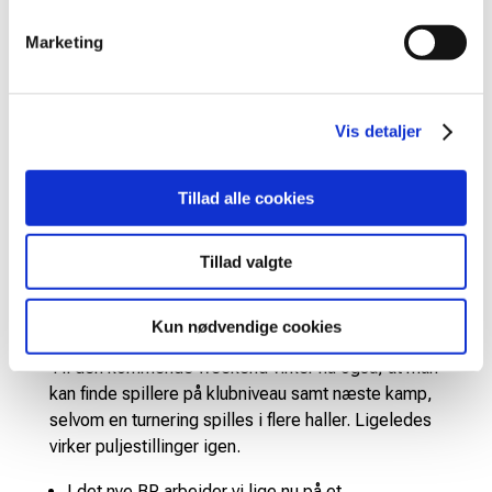
BP at uploade både invitation og program til
alle individuelle turneringer.
Marketing
Vis detaljer
Tillad alle cookies
I det nye BP er der funktionalitet, som er
forbedret, såsom sammenkædning af spillerprofil
og programmer/resultater, hvilket giver hurtig
Tillad valgte
adgang til oplysning om den spiller, man skal
møde.
Kun nødvendige cookies
Til den kommende weekend virker nu også, at man
kan finde spillere på klubniveau samt næste kamp,
selvom en turnering spilles i flere haller. Ligeledes
virker puljestillinger igen.
I det nye BP arbejder vi lige nu på et