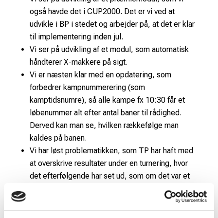
også havde det i CUP2000. Det er vi ved at
udvikle i BP i stedet og arbejder på, at det er klar
til implementering inden jul.
Vi ser på udvikling af et modul, som automatisk
håndterer X-makkere på sigt.
Vi er næsten klar med en opdatering, som
forbedrer kampnummerering (som
kamptidsnumre), så alle kampe fx 10:30 får et
løbenummer alt efter antal baner til rådighed.
Derved kan man se, hvilken rækkefølge man
kaldes på banen.
Vi har løst problematikken, som TP har haft med
at overskrive resultater under en turnering, hvor
det efterfølgende har set ud, som om det var et
BP-problem, da der således manglede resultater
fra en række kampe. Særligt ved en arrangør, der
bruger flere haller.