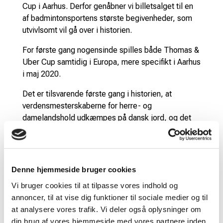
Cup i Aarhus. Derfor genåbner vi billetsalget til en
af badmintonsportens største begivenheder, som
utvivlsomt vil gå over i historien.
For første gang nogensinde spilles både Thomas &
Uber Cup samtidig i Europa, mere specifikt i Aarhus
i maj 2020.
Det er tilsvarende første gang i historien, at
verdensmesterskaberne for herre- og
damelandshold udkæmpes på dansk jord, og det
danske herrelandshold går benhårdt efter at løfte
Thomas Cup-trofæet på hjemmebane.
Du kan også købe VIP-adgang til mesterskaberne.
Denne hjemmeside bruger cookies
Klik her for at læse mere om VIP-tilbuddet.
Vi bruger cookies til at tilpasse vores indhold og
Thomas & Uber Cup giver danske badmintonfans
annoncer, til at vise dig funktioner til sociale medier og til
og sportsinteresserede mulighed for at se
at analysere vores trafik. Vi deler også oplysninger om
badminton i absolut verdensklasse.
din brug af vores hjemmeside med vores partnere inden