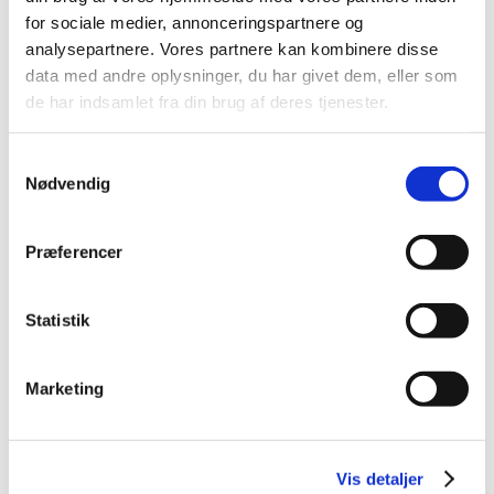
for sociale medier, annonceringspartnere og
Sideløbende med mesterskaberne, som udspilles i
analysepartnere. Vores partnere kan kombinere disse
Ceres Park & Arena, får alle mulighed for at prøve
data med andre oplysninger, du har givet dem, eller som
at spille badminton på traditionel vis, men også på
de har indsamlet fra din brug af deres tjenester.
helt nye måder med Airbadminton og andre
badmintonaktiviteter.
Samtykkevalg
Vi glæder os til at holde en badmintonfest sammen
Nødvendig
med hele Danmark.
Klik her for at komme til eventens officielle
Præferencer
hjemmesiden, denmark2020.dk, hvor du kan læse
meget mere om Thomas & Uber Cup og købe
Statistik
billetter
Læs også meget mere om Thomas & Uber Cup her
Marketing
i disse artikler:
Vis detaljer