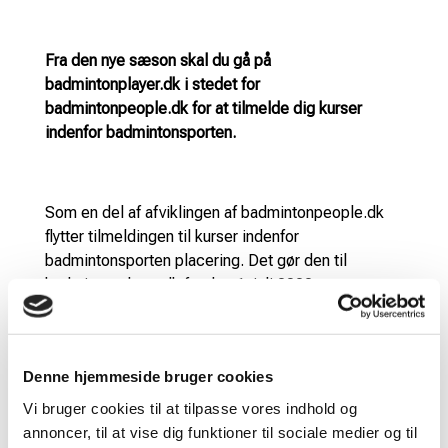
Fra den nye sæson skal du gå på
badmintonplayer.dk i stedet for
badmintonpeople.dk for at tilmelde dig kurser
indenfor badmintonsporten.
Som en del af afviklingen af badmintonpeople.dk
flytter tilmeldingen til kurser indenfor
badmintonsporten placering. Det gør den til
badmintonplayer.dk fra den 1. juli 2022.
Så skal du på trænerkursus, Tournament Planner-
kursus eller et helt tredje, skal du fremover ind på
badmintonplayer.dk for at tilmelde dig.
Denne hjemmeside bruger cookies
Vi bruger cookies til at tilpasse vores indhold og
Klik her for at tilgå kursusoversigten på
annoncer, til at vise dig funktioner til sociale medier og til
badmintonplayer.dk