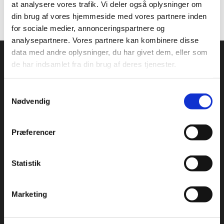
at analysere vores trafik. Vi deler også oplysninger om
din brug af vores hjemmeside med vores partnere inden
for sociale medier, annonceringspartnere og
analysepartnere. Vores partnere kan kombinere disse
data med andre oplysninger, du har givet dem, eller som
de har indsamlet fra din brug af deres tjenester.
Samtykkevalg
Nødvendig
ADRESSE
:
Præferencer
Idrættens Hus
Brøndby Stadion 20, DK-2605 Brøndby
Bank: 2217 8390133333
Statistik
CVR: 1369 3315
Marketing
ÅBNINGSTIDER:
Mandag – Torsdag: 09:00 – 16:00
Fredag: 09:00 – 15:30