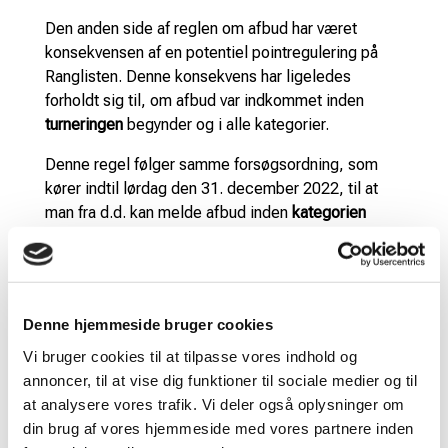
Den anden side af reglen om afbud har været
konsekvensen af en potentiel pointregulering på
Ranglisten. Denne konsekvens har ligeledes
forholdt sig til, om afbud var indkommet inden
turneringen
begynder og i alle kategorier.
Denne regel følger samme forsøgsordning, som
kører indtil lørdag den 31. december 2022, til at
man fra d.d. kan melde afbud inden
kategorien
begynder uden konsekvens. Det vil sige uden
pointregulering på Ranglisten.
Hvis forsøget over perioden giver markant flere
afbud og derved markant flere kampe vundet på
Denne hjemmeside bruger cookies
’walk over’, så vil Badminton Danmark og DGI
Vi bruger cookies til at tilpasse vores indhold og
Badminton overveje om forsøget skal fortsættes.
annoncer, til at vise dig funktioner til sociale medier og til
Hvis der derimod ikke ses en markant ændring i
at analysere vores trafik. Vi deler også oplysninger om
kampe vundet på ’walk over’ er indstillingen fra
din brug af vores hjemmeside med vores partnere inden
begge organisationer at gøre forsøget til en fast