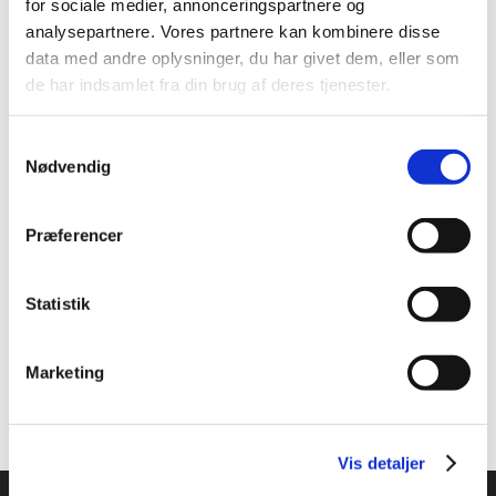
for sociale medier, annonceringspartnere og
regel.
analysepartnere. Vores partnere kan kombinere disse
data med andre oplysninger, du har givet dem, eller som
Vi følger dog forsøget nøje, og vi forbeholder os ret
de har indsamlet fra din brug af deres tjenester.
til at stoppe forsøget når som helst undervejs og gå
tilbage til de tidligere regler, hvis forsøgsordningen
Samtykkevalg
skaber en uhensigtsmæssig adfærd for
Nødvendig
kampgennemførsel ved individuelle turneringer.
Vi henstiller stadig til, at så snart man er bekendt
Præferencer
med en skade, skal man melde afbud, også for ens
modstander(e)s skyld. Man behøver ikke at vente til
sidste øjeblik.
Statistik
Der er ikke ændringer i regler om indsættelse af
reserver i kampe.
Marketing
Vis detaljer