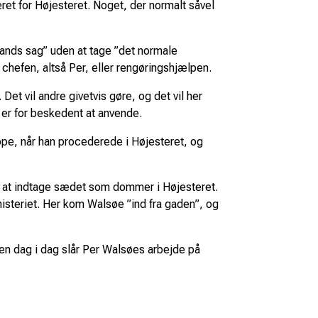
et for Højesteret. Noget, der normalt såvel
mands sag” uden at tage ”det normale
 chefen, altså Per, eller rengøringshjælpen.
Det vil andre givetvis gøre, og det vil her
er for beskedent at anvende.
ppe, når han procederede i Højesteret, og
il at indtage sædet som dommer i Højesteret.
nisteriet. Her kom Walsøe ”ind fra gaden”, og
Den dag i dag slår Per Walsøes arbejde på