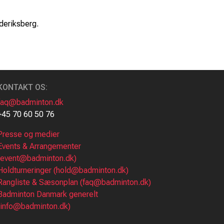
deriksberg.
KONTAKT OS:
faq@badminton.dk
+45 70 60 50 76
Presse og medier
Events & Arrangementer
(event@badminton.dk)
Holdturneringer (hold@badminton.dk)
Rangliste & Sæsonplan (faq@badminton.dk)
Badminton Danmark generelt
(info@badminton.dk)