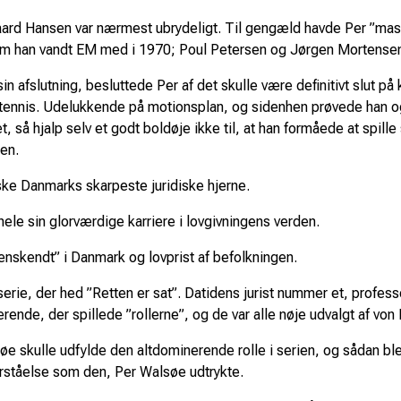
rd Hansen var nærmest ubrydeligt. Til gengæld havde Per ”mass
som han vandt EM med i 1970; Poul Petersen og Jørgen Mortense
n afslutning, besluttede Per af det skulle være definitivt slut på
tennis. Udelukkende på motionsplan, og sidenhen prøvede han o
et, så hjalp selv et godt boldøje ikke til, at han formåede at spil
den.
e Danmarks skarpeste juridiske hjerne.
ele sin glorværdige karriere i lovgivningens verden.
enskendt” i Danmark og lovprist af befolkningen.
 serie, der hed ”Retten er sat”. Datidens jurist nummer et, prof
rende, der spillede ”rollerne”, og de var alle nøje udvalgt af von
e skulle udfylde den altdominerende rolle i serien, og sådan ble
forståelse som den, Per Walsøe udtrykte.