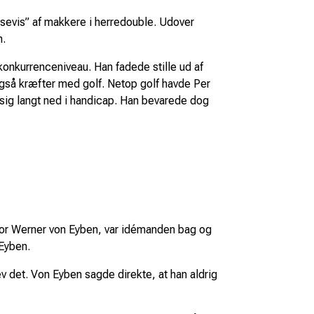
evis” af makkere i herredouble. Udover
n.
 konkurrenceniveau. Han fadede stille ud af
gså kræfter med golf. Netop golf havde Per
le sig langt ned i handicap. Han bevarede dog
essor Werner von Eyben, var idémanden bag og
 Eyben.
v det. Von Eyben sagde direkte, at han aldrig