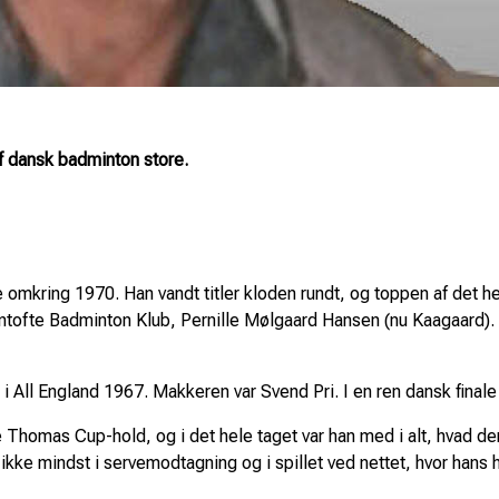
f dansk badminton store.
 omkring 1970. Han vandt titler kloden rundt, og toppen af det he
fte Badminton Klub, Pernille Mølgaard Hansen (nu Kaagaard). Pa
e i All England 1967. Makkeren var Svend Pri. I en ren dansk fin
homas Cup-hold, og i det hele taget var han med i alt, hvad der 
lå ikke mindst i servemodtagning og i spillet ved nettet, hvor ha