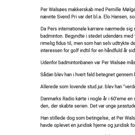
Per Walsøes makkerskab med Pernille Mølgaa
nævnte Svend Pri var det bl.a. Elo Hansen, 
Da Pers internationale karriere nærmede sig si
badminton. Begyndte i stedet udendørs med 
rimelig fidus til, men som han selv udtrykte d
interessen for golf indtil for en håndfuld år si
Udenfor badmintonbanen var Per Walsøe måsk
Sådan blev han i hvert fald betegnet gennem h
Allerede som lovende stud.jur. blev han ”verd
Danmarks Radio kørte i nogle år i 60’erne en
den, der skabte serien. Det var unge jurastude
Han stillede dog som betingelse, at Per Walsø
havde oplevet en juridisk hjerne og juridisk 