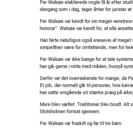
Per Walsøe etablerede nogle få år efter stu
dengang som i dag, tager årtier for jurister at 
Per Walsøe var kendt for sin meget venstreor
honorar”. Walsøe var kendt for, at alle ansat
Han førte naturligvis også snesevis af meget s
simpelthen være for omfattende, men for hel
Per Walsøe var ikke bange for at tale syste
han gik gerne i rette med måden, hvorpå sys
Derfor var det overraskende for mange, da Pe
Et job, der normalt går til personer, hvis ka
han satte omgående sit stærke præg på arbejd
Mure blev væltet. Traditioner blev brudt. Alt
Slotsholmen fortsat igennem.
Per Walsøe var fraskilt og far til tre børn.