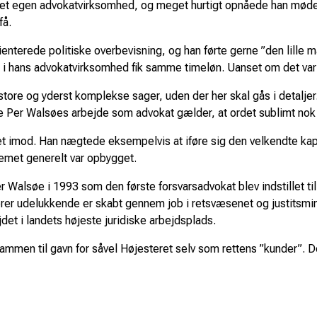
diet egen advokatvirksomhed, og meget hurtigt opnåede han møder
få.
ienterede politiske overbevisning, og han førte gerne ”den lille 
te i hans advokatvirksomhed fik samme timeløn. Uanset om det var
tore og yderst komplekse sager, uden der her skal gås i detaljer. 
e Per Walsøes arbejde som advokat gælder, at ordet sublimt nok 
met imod. Han nægtede eksempelvis at iføre sig den velkendte ka
temet generelt var opbygget.
r Walsøe i 1993 som den første forsvarsadvokat blev indstillet t
rrierer udelukkende er skabt gennem job i retsvæsenet og justitsmi
et i landets højeste juridiske arbejdsplads.
 sammen til gavn for såvel Højesteret selv som rettens ”kunder”. 