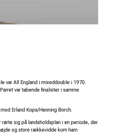
le var All England i mixeddouble i 1970.
rret var tabende finalister i samme
ale mod Erland Kops/Henning Borch.
rørte sig på landsholdsplan i en periode, der
ns højde og store rækkevidde kom ham