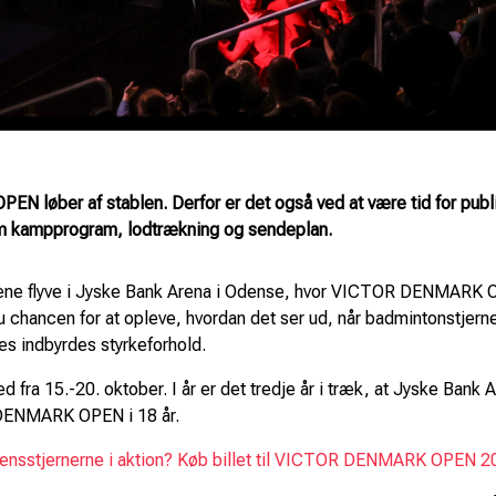
N løber af stablen. Derfor er det også ved at være tid for publik
om
kampprogram, lodtrækning og sendeplan.
fjerene flyve i Jyske Bank Arena i Odense, hvor VICTOR DENMARK 
u chancen for at opleve, hvordan det ser ud, når badmintonstjer
res indbyrdes styrkeforhold.
a 15.-20. oktober. I år er det tredje år i træk, at Jyske Bank A
 DENMARK OPEN i 18 år.
erdensstjernerne i aktion? Køb billet til VICTOR DENMARK OPEN 2