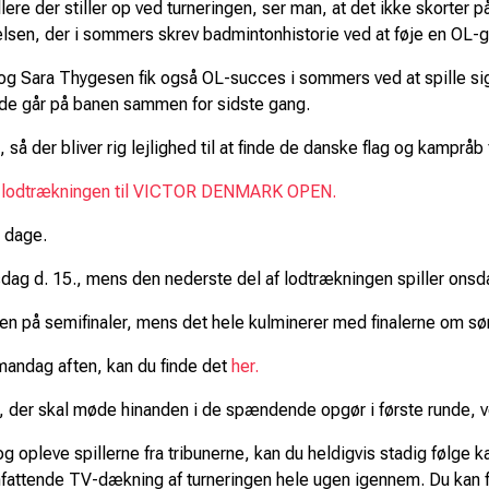
illere der stiller op ved turneringen, ser man, at det ikke skort
lsen, der i sommers skrev badmintonhistorie ved at føje en OL-gu
Sara Thygesen fik også OL-succes i sommers ved at spille sig he
 går på banen sammen for sidste gang.
 så der bliver rig lejlighed til at finde de danske flag og kampråb
er lodtrækningen til VICTOR DENMARK OPEN.
o dage.
sdag d. 15., mens den nederste del af lodtrækningen spiller onsd
 den på semifinaler, mens det hele kulminerer med finalerne om s
andag aften, kan du finde det
her.
ere, der skal møde hinanden i de spændende opgør i første runde,
 og opleve spillerne fra tribunerne, kan du heldigvis stadig fø
 omfattende TV-dækning af turneringen hele ugen igennem. Du kan