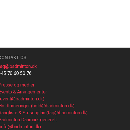
KONTAKT OS:
faq@badminton.dk
+45 70 60 50 76
Presse og medier
Events & Arrangementer
(event@badminton.dk)
Holdturneringer (hold@badminton.dk)
Rangliste & Sæsonplan (faq@badminton.dk)
Badminton Danmark generelt
(info@badminton.dk)