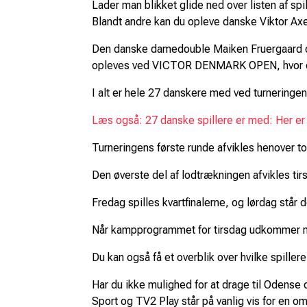
Lader man blikket glide ned over listen af sp
Blandt andre kan du opleve danske Viktor Axe
Den danske damedouble Maiken Fruergaard og 
opleves ved VICTOR DENMARK OPEN, hvor de
I alt er hele 27 danskere med ved turneringen,
Læs også: 27 danske spillere er med: Her 
Turneringens første runde afvikles henover t
Den øverste del af lodtrækningen afvikles tir
Fredag spilles kvartfinalerne, og lørdag står
Når kampprogrammet for tirsdag udkommer m
Du kan også få et overblik over hvilke spill
Har du ikke mulighed for at drage til Odense
Sport og TV2 Play står på vanlig vis for en