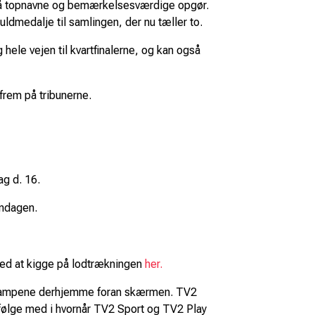
er på topnavne og bemærkelsesværdige opgør.
ldmedalje til samlingen, der nu tæller to.
le vejen til kvartfinalerne, og kan også
 frem på tribunerne.
ag d. 16.
øndagen.
 ved at kigge på lodtrækningen
her.
lge kampene derhjemme foran skærmen. TV2
 følge med i hvornår TV2 Sport og TV2 Play