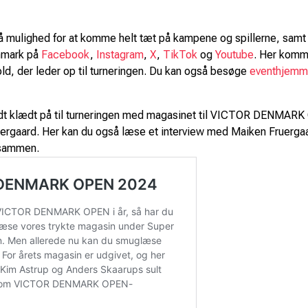
så mulighed for at komme helt tæt på kampene og spillerne, sam
nmark på
Facebook
,
Instagram
,
X
,
TikTok
og
Youtube
. Her komm
hold, der leder op til turneringen. Du kan også besøge
eventhjemm
odt klædt på til turneringen med magasinet til VICTOR DENMARK 
tergaard. Her kan du også læse et interview med Maiken Fruer
g sammen.