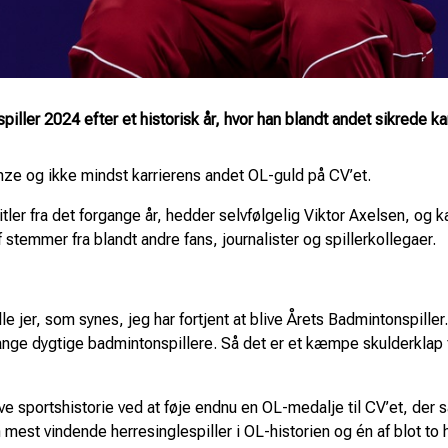
iller 2024 efter et historisk år, hvor han blandt andet sikrede 
e og ikke mindst karrierens andet OL-guld på CV’et.
tler fra det forgange år, hedder selvfølgelig Viktor Axelsen, og 
temmer fra blandt andre fans, journalister og spillerkollegaer.
e jer, som synes, jeg har fortjent at blive Årets Badmintonspiller.
mange dygtige badmintonspillere. Så det er et kæmpe skulderklap 
e sportshistorie ved at føje endnu en OL-medalje til CV’et, der s
mest vindende herresinglespiller i OL-historien og én af blot to h