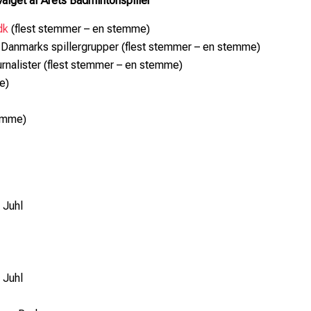
lget af Årets Badmintonspiller
dk
(flest stemmer – en stemme)
n Danmarks spillergrupper (flest stemmer – en stemme)
rnalister (flest stemmer – en stemme)
e)
temme)
 Juhl
 Juhl