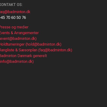
KONTAKT OS:
faq@badminton.dk
+45 70 60 50 76
Presse og medier
Events & Arrangementer
(event@badminton.dk)
Holdturneringer (hold@badminton.dk)
Rangliste & Sæsonplan (faq@badminton.dk)
Badminton Danmark generelt
(info@badminton.dk)