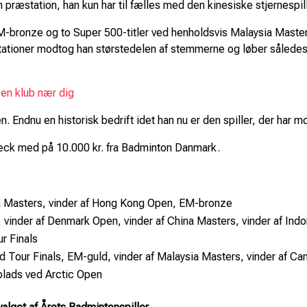
præstation, han kun har til fælles med den kinesiske stjernespil
bronze og to Super 500-titler ved henholdsvis Malaysia Maste
tationer modtog han størstedelen af stemmerne og løber sålede
 en klub nær dig
n. Endnu en historisk bedrift idet han nu er den spiller, der har
heck med på 10.000 kr. fra Badminton Danmark.
ia Masters, vinder af Hong Kong Open, EM-bronze
 vinder af Denmark Open, vinder af China Masters, vinder af In
r Finals
d Tour Finals, EM-guld, vinder af Malaysia Masters, vinder af
plads ved Arctic Open