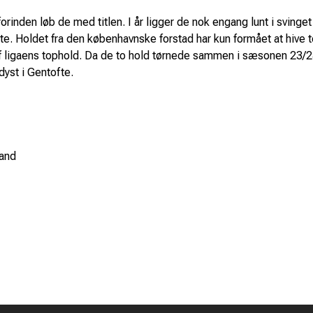
t forinden løb de med titlen. I år ligger de nok engang lunt i svi
. Holdet fra den københavnske forstad har kun formået at hive t
f ligaens tophold. Da de to hold tørnede sammen i sæsonen 23/24 t
dyst i Gentofte.
rand