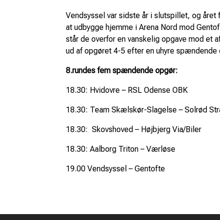
Vendsyssel var sidste år i slutspillet, og åre
at udbygge hjemme i Arena Nord mod Gentofte
står de overfor en vanskelig opgave mod et a
ud af opgøret 4-5 efter en uhyre spændende 
8.rundes fem spændende opgør:
18.30: Hvidovre – RSL Odense OBK
18.30: Team Skælskør-Slagelse – Solrød St
18.30: Skovshoved – Højbjerg Via/Biler
18.30: Aalborg Triton – Værløse
19.00 Vendsyssel – Gentofte