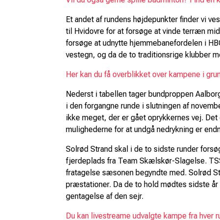
Et andet af rundens højdepunkter finder vi v
til Hvidovre for at forsøge at vinde terræn midt
forsøge at udnytte hjemmebanefordelen i HBC
vestegn, og da de to traditionsrige klubber 
Her kan du få overblikket over kampene i grun
Nederst i tabellen tager bundproppen Aalbo
i den forgangne runde i slutningen af novem
ikke meget, der er gået oprykkernes vej. Det
mulighederne for at undgå nedrykning er end
Solrød Strand skal i de to sidste runder forsø
fjerdeplads fra Team Skælskør-Slagelse. TSS
fratagelse sæsonen begyndte med. Solrød Stra
præstationer. Da de to hold mødtes sidste å
gentagelse af den sejr.
Du kan livestreame udvalgte kampe fra hver 