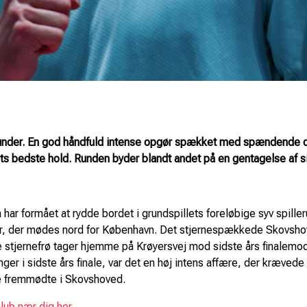
 runder. En god håndfuld intense opgør spækket med spændende du
ets bedste hold. Runden byder blandt andet på en gentagelse af 
har formået at rydde bordet i grundspillets foreløbige syv spiller
iler, der mødes nord for København. Det stjernespækkede Skovs
e stjernefrø tager hjemme på Krøyersvej mod sidste års finalemo
nger i sidste års finale, var det en høj intens affære, der krævede
 de fremmødte i Skovshoved.
klub nær dig her