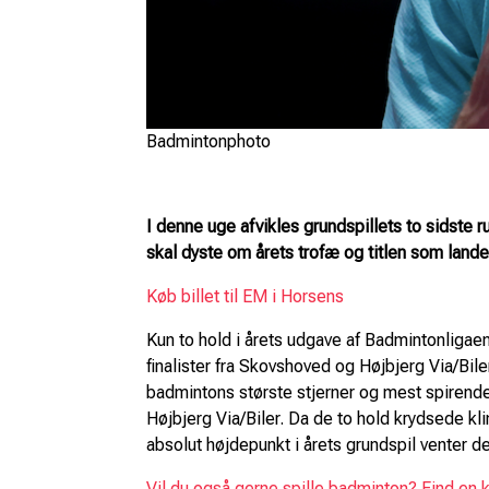
Badmintonphoto
I denne uge afvikles grundspillets to sidste
skal dyste om årets trofæ og titlen som land
Køb billet til EM i Horsens
Kun to hold i årets udgave af Badmintonligaen 
finalister fra Skovshoved og Højbjerg Via/B
badmintons største stjerner og mest spirend
Højbjerg Via/Biler. Da de to hold krydsede kli
absolut højdepunkt i årets grundspil venter
Vil du også gerne spille badminton? Find en 