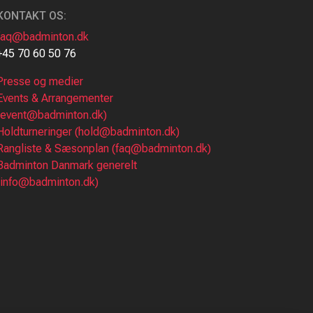
KONTAKT OS:
faq@badminton.dk
+45 70 60 50 76
Presse og medier
Events & Arrangementer
(event@badminton.dk)
Holdturneringer (hold@badminton.dk)
Rangliste & Sæsonplan (faq@badminton.dk)
Badminton Danmark generelt
(info@badminton.dk)