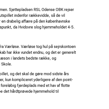
sammen. Sjettepladsen RSL Odense OBK rejser
slutspillet indenfor rækkevidde, så de vil
er en drabelig affære på den københavnske
angspunkt, da Hvidovre slog hjemmeholdet 4-5.
ra Værløse. Værløse tog hul på sejrskontoen
ab har ikke vundet endnu, og det er generelt
 sæson i landets bedste række, og
l Skole.
pillet, og det skal de gøre mod sidste års
, kun kompliceret yderligere af den point-
foreløbig fjerdeplads med et hav af flotte
pe det hårdtprøvede hjemmehold til