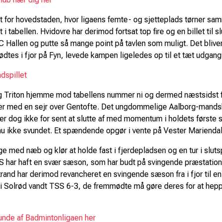
est for hovedstaden, hvor ligaens femte- og sjetteplads tørner 
 i tabellen. Hvidovre har derimod fortsat top fire og en billet til 
 Hallen og putte så mange point på tavlen som muligt. Det bliv
mødtes i fjor på Fyn, levede kampen ligeledes op til et tæt udg
dspillet
rg Triton hjemme mod tabellens nummer ni og dermed næstsidst f
ber med en sejr over Gentofte. Det ungdommelige Aalborg-mandsk
 er dog ikke for sent at slutte af med momentum i holdets første
nu ikke svundet. Et spændende opgør i vente på Vester Marienda
ge med næb og klør at holde fast i fjerdepladsen og en tur i sluts
 har haft en svær sæson, som har budt på svingende præstationer
nd har derimod revancheret en svingende sæson fra i fjor til en 
r i Solrød vandt TSS 6-3, de fremmødte må gøre deres for at hep
runde af Badmintonligaen her