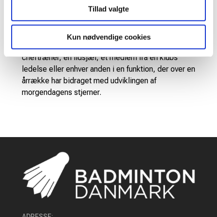
Tillad valgte
Badminton Danmarks Talentpris uddeles hvert forår
til en, der har gjort noget helt særligt for
udviklingen af nye talenter i vores sport. Prisen kan
Kun nødvendige cookies
gå til en ungdomstræner, en talentchef, en
cheftræner, en ildsjæl, et medlem fra en klubs
ledelse eller enhver anden i en funktion, der over en
årrække har bidraget med udviklingen af
morgendagens stjerner.
ADRESSE
: