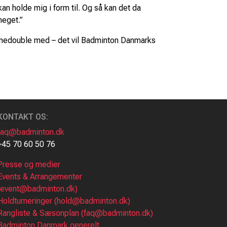
kan holde mig i form til. Og så kan det da
meget.”
amedouble med – det vil Badminton Danmarks
KONTAKT OS:
faq@badminton.dk
+45 70 60 50 76
Presse og medier
Events & Arrangementer
(event@badminton.dk)
Holdturneringer (hold@badminton.dk)
Rangliste & Sæsonplan (faq@badminton.dk)
Badminton Danmark generelt