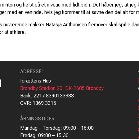
minton og helst på et niveau med lidt bid i. Det håber jeg, at jeg 
nger med en veninde, hvis jeg kommer til at savne den del alt for 
rds nuværende makker Natasja Anthonisen fremover skal spille d
 at afklare.
ADRESSE
:
Idrættens Hus
Brøndby Stadion 20, DK-2605 Brøndby
Bank: 2217 8390133333
CVR: 1369 3315
ÅBNINGSTIDER:
Mandag – Torsdag: 09:00 – 16:00
Fredag: 09:00 – 15:30