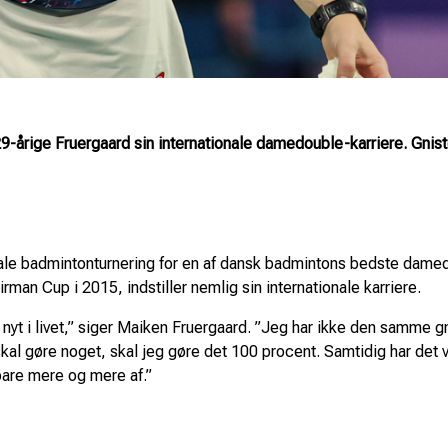
29-årige Fruergaard sin internationale damedouble-karriere. Gnist
tionale badmintonturnering for en af dansk badmintons bedste dame
an Cup i 2015, indstiller nemlig sin internationale karriere.
nyt i livet,” siger Maiken Fruergaard. ”Jeg har ikke den samme gni
 skal gøre noget, skal jeg gøre det 100 procent. Samtidig har det
bare mere og mere af.”