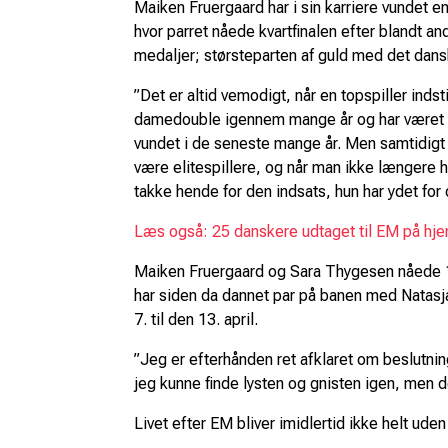
Maiken Fruergaard har i sin karriere vundet 
hvor parret nåede kvartfinalen efter blandt a
medaljer; størsteparten af guld med det dans
”Det er altid vemodigt, når en topspiller ind
damedouble igennem mange år og har været en
vundet i de seneste mange år. Men samtidigt h
være elitespillere, og når man ikke længere ha
takke hende for den indsats, hun har ydet for
Læs også: 25 danskere udtaget til EM på h
Maiken Fruergaard og Sara Thygesen nåede 14.
har siden da dannet par på banen med Natasja
7. til den 13. april.
”Jeg er efterhånden ret afklaret om beslutnin
jeg kunne finde lysten og gnisten igen, men d
Livet efter EM bliver imidlertid ikke helt ude