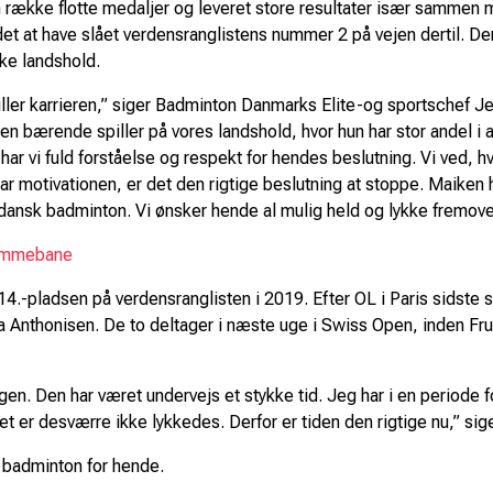
en række flotte medaljer og leveret store resultater især sammen
ndet at have slået verdensranglistens nummer 2 på vejen dertil. D
ke landshold.
stiller karrieren,” siger Badminton Danmarks Elite-og sportschef J
 bærende spiller på vores landshold, hvor hun har stor andel i
ar vi fuld forståelse og respekt for hendes beslutning. Vi ved, 
r motivationen, er det den rigtige beslutning at stoppe. Maiken har
 dansk badminton. Vi ønsker hende al mulig held og lykke fremove
jemmebane
-pladsen på verdensranglisten i 2019. Efter OL i Paris sidste s
 Anthonisen. De to deltager i næste uge i Swiss Open, inden Fruer
gen. Den har været undervejs et stykke tid. Jeg har i en periode f
et er desværre ikke lykkedes. Derfor er tiden den rigtige nu,” si
n badminton for hende.