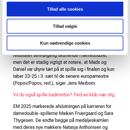
husket for de sorte uheld, som ramte de tre bedste
Tillad alle cookies
danske spillere, og jeg er sikker på, at vores
resultater i den kategori, havde været markant
Tillad valgte
bedre, hvis Viktor, Anders og Gemke ikke var ramt
ind i skader og sygdom. I herredouble blev vi også
ramt af uheld med Frederiks skade, og Kim/Anders
Kun nødvendige cookies
er stadig rustne efter Anders’ skade. Samlet set var
resultatet selvfølgelig skuffende i herredouble,
men det er stadig vigtigt at notere, at Mads og
Daniel var uhyre tæt på at spille sig i finalen og kun
taber 23-25 i 3. sæt til de senere europamestre
(Popov/Popov, red.), siger Jens Meibom.
Vil du også spille badminton? Find en klub nær dig.
EM 2025 markerede afslutningen på karrieren for
damedouble-spillerne Maiken Fruergaard og Sara
Thygesen. De endte begge på medaljeskamlen
med deres nye makkere Natasja Anthonisen og