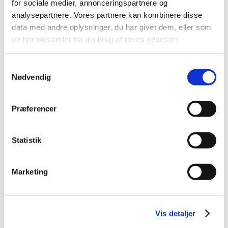
for sociale medier, annonceringspartnere og
endelig efter mange år får sin drøm opfyldt. Hun har
analysepartnere. Vores partnere kan kombinere disse
været igennem mange skuffelser, men er virkelig
data med andre oplysninger, du har givet dem, eller som
en fighter, og det glæder meget, at hun nu har fået
de har indsamlet fra din brug af deres tjenester.
så flot et udbytte af alt sit hårde arbejde. Også stor
ros til Jesper og Amalie, som slog et
verdensklassepar i finalen, og – indtil der kom lidt
Samtykkevalg
nerver på – viste spil på meget højt niveau. De
Nødvendig
fortsætter deres positive udvikling, og vi har nu –
for første gang siden 2016 – et dansk par som
Præferencer
europamestre i mixed double. Det skal vi virkelig
glæde os over, siger Jens Meibom.
Statistik
I herresingle og herredouble var Danmark inden EM
guldfavoritter, men skader til Anders Antonsen,
Viktor Axelsen og Rasmus Gemke og præstationer
Marketing
under det forventede af de tre herredoubler betød,
at det danske medaljeudbytte i de to kategorier
blev i alt to bronzemedaljer.
Vis detaljer
– Herresinglekategorien i år, vil nok mest blive