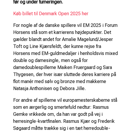
før og under turneringen.
Køb billet til Denmark Open 2025 her
For nogle af de danske spillere vil EM 2025 i Forum
Horsens stå som et karrierens højdepunkter. Det
gælder blandt andet for Amalie Magelund/Jesper
Toft og Line Kjærsfeldt, der kunne rejse fra
Horsens med EM-guldmedaljer i henholdsvis mixed
double og damesingle, men også for
damedoublespillerne Maiken Fruergaard og Sara
Thygesen, der hver især sluttede deres karriere på
flot manér med sølv og bronze med makkerne
Natasja Anthonisen og Debora Jille.
For andre af spillerne vil europamesterskaberne stå
som en ærgerlig og smertefuld nedtur: Rasmus
Gemke vrikkede om, da han var godt på vej i
herresingle-kvartfinalen. Rasmus Kjær og Frederik
Søgaard måtte trække sig i en tæt herredouble-