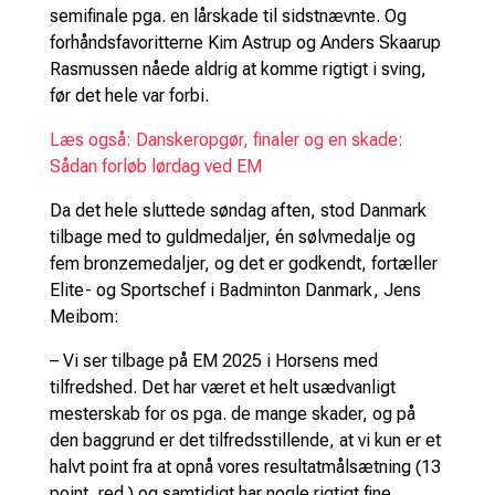
semifinale pga. en lårskade til sidstnævnte. Og
forhåndsfavoritterne Kim Astrup og Anders Skaarup
Rasmussen nåede aldrig at komme rigtigt i sving,
før det hele var forbi.
Læs også: Danskeropgør, finaler og en skade:
Sådan forløb lørdag ved EM
Da det hele sluttede søndag aften, stod Danmark
tilbage med to guldmedaljer, én sølvmedalje og
fem bronzemedaljer, og det er godkendt, fortæller
Elite- og Sportschef i Badminton Danmark, Jens
Meibom:
– Vi ser tilbage på EM 2025 i Horsens med
tilfredshed. Det har været et helt usædvanligt
mesterskab for os pga. de mange skader, og på
den baggrund er det tilfredsstillende, at vi kun er et
halvt point fra at opnå vores resultatmålsætning (13
point, red.) og samtidigt har nogle rigtigt fine