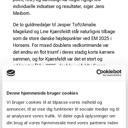
individuelle indsatser og resultater, siger Jens
Meibom.
De to guldmedaljer til Jesper Toft/Amalie
Magelund og Line Kjærsfeldt står naturligvis tilbage
som de store danske højdepunkter ved EM 2025 i
Horsens. For mixed doublens vedkommende var
det endnu en flot triumf i deres stadig korte karriere
sammen, og for Kjærsfeldt var det et stort og
erklæret mål for 2025, der blev opfyldt i Forum
Horsens.
Læs også: Line Kjærsfeldt er Europamester i
damesingle 2025!
Denne hjemmeside bruger cookies
Vi bruger cookies til at tilpasse vores indhold og
– Danmark har ikke vundet EM i damesingle siden
annoncer, til at vise dig funktioner til sociale medier og til
Tine Baun i 2012, så det er meget opløftende og
at analysere vores trafik. Vi deler også oplysninger om
positivt, at der nu er en ny dansk europæisk mester
din brug af vores hjemmeside med vores partnere inden
i damesingle. Kæmpe cadeau til Line, som nu