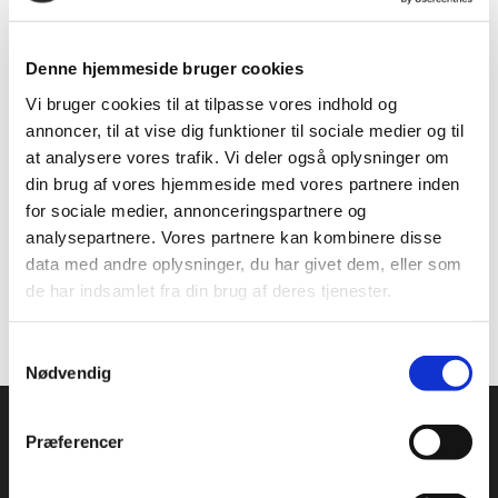
verdensranglistens nummer 9 imod sig, men også
et voldsomt engageret malaysisk publikum.
Denne hjemmeside bruger cookies
Mads’ og Daniels sejr over Goh/Izzuddin var
Vi bruger cookies til at tilpasse vores indhold og
kulminationen på en forrygende uge for det danske
annoncer, til at vise dig funktioner til sociale medier og til
par, hvor stærke par som Arif/Yap og
at analysere vores trafik. Vi deler også oplysninger om
Hoki/Kobayashi er blevet besejret på vejen mod
din brug af vores hjemmeside med vores partnere inden
titlen.
for sociale medier, annonceringspartnere og
analysepartnere. Vores partnere kan kombinere disse
Stort tillykke til Mads og Daniel!
data med andre oplysninger, du har givet dem, eller som
Foto: BadmintonPhoto
de har indsamlet fra din brug af deres tjenester.
Samtykkevalg
Nødvendig
Præferencer