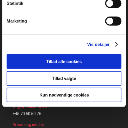
Statistik
ADRESSE
:
Marketing
Idrættens Hus
Brøndby Stadion 20, DK-2605 Brøndby
Bank: 2217 8390133333
Vis detaljer
CVR: 1369 3315
ÅBNINGSTIDER:
Tillad alle cookies
Mandag – Torsdag: 09:00 – 16:00
Fredag: 09:00 – 15:30
Tillad valgte
Kun nødvendige cookies
KONTAKT OS:
faq@badminton.dk
+45 70 60 50 76
Presse og medier