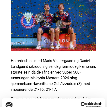
Herredoublen med Mads Vestergaard og Daniel
Lundgaard sikrede sig søndag formiddag karrierens
største sejr, da de i finalen ved Super 500-
turneringen Malaysia Masters 2026 slog
hjemmebane-favoritterne Goh/Izzuddin (3) med
imponerende 21-16, 21-17.
En ganske enkelt fremragende præstation af det
sjetteseedede danske par, der ikke kun havde