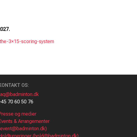
 2027.
-the-3×15-scoring-system
KONTAKT OS:
faq@badminton.dk
+45 70 60 50 76
Presse og medier
Events & Arrangementer
(event@badminton.dk)
Holdturneringer (hold@badminton.dk)