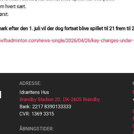
em hvert sæt.
ørst.
rk efter den 1. juli vil der dog fortsat blive spillet til 21 frem til
/bwfbadminton.com/news-single/2026/04/26/key-changes-under
ADRESSE
:
Idrættens Hus
Brøndby Stadion 20, DK-2605 Brøndby
Bank: 2217 8390133333
CVR: 1369 3315
ÅBNINGSTIDER: