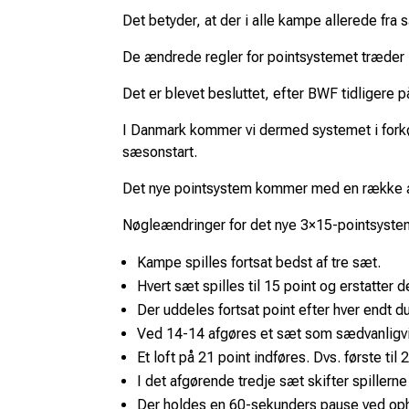
Det betyder, at der i alle kampe allerede fra 
De ændrede regler for pointsystemet træder i
Det er blevet besluttet, efter BWF tidligere
I Danmark kommer vi dermed systemet i forkøbe
sæsonstart.
Det nye pointsystem kommer med en række ænd
Nøgleændringer for det nye 3×15-pointsyste
Kampe spilles fortsat bedst af tre sæt.
Hvert sæt spilles til 15 point og erstatter 
Der uddeles fortsat point efter hver endt du
Ved 14-14 afgøres et sæt som sædvanligvis
Et loft på 21 point indføres. Dvs. første til
I det afgørende tredje sæt skifter spillerne
Der holdes en 60-sekunders pause ved ophol