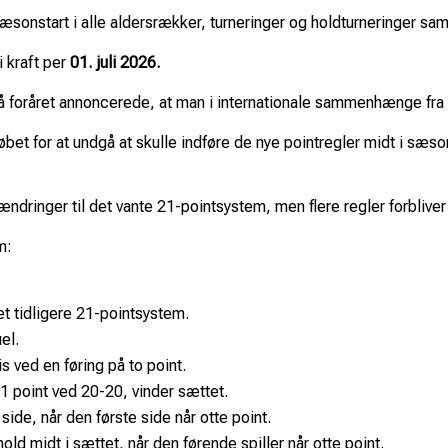
sæsonstart i alle aldersrækker, turneringer og holdturneringer sam
 kraft per
01. juli 2026.
 på foråret annoncerede, at man i internationale sammenhænge fra 
t for at undgå at skulle indføre de nye pointregler midt i sæsone
ringer til det vante 21-pointsystem, men flere regler forblive
m:
det tidligere 21-pointsystem.
el.
 ved en føring på to point.
 21 point ved 20-20, vinder sættet.
 side, når den første side når otte point.
d midt i sættet, når den førende spiller når otte point.