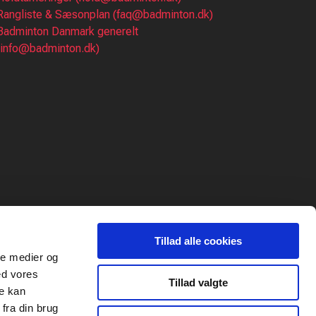
Rangliste & Sæsonplan (faq@badminton.dk)
Badminton Danmark generelt
(info@badminton.dk)
Tillad alle cookies
ale medier og
ed vores
Tillad valgte
re kan
fra din brug