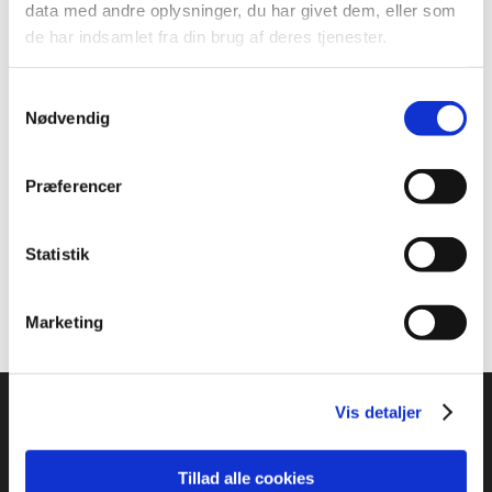
speederen helt i bund, og begge de to næste sæt
data med andre oplysninger, du har givet dem, eller som
blev vundet med stensikre 21-12.
de har indsamlet fra din brug af deres tjenester.
Med sejren følger gode point til verdensranglisten
Samtykkevalg
og en check på 74.000 amerikanske dollars (knap
Nødvendig
475.000 danske kroner).
Et kæmpestort tillykke til Alexandra og Mathias,
Præferencer
der nu tager videre til Super 1000-turneringen
Indonesia Open 2026.
Statistik
Foto: BadmintonPhoto
Marketing
Vis detaljer
Tillad alle cookies