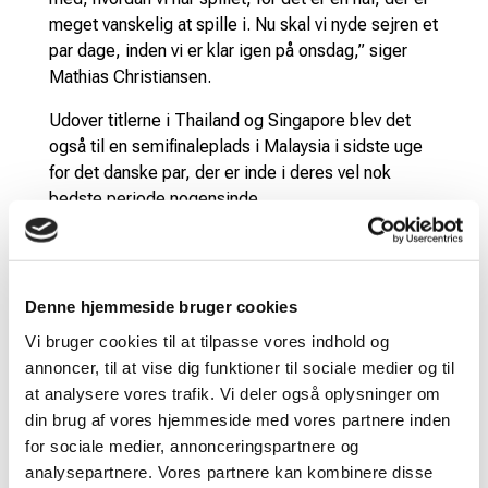
meget vanskelig at spille i. Nu skal vi nyde sejren et
par dage, inden vi er klar igen på onsdag,” siger
Mathias Christiansen.
Udover titlerne i Thailand og Singapore blev det
også til en semifinaleplads i Malaysia i sidste uge
for det danske par, der er inde i deres vel nok
bedste periode nogensinde.
“Vi er vildt glade for vores niveau over hele ugen og
over måden, vi spiller hallen på. Vi er stolte over
den periode, vi er inde i lige nu, og vi er meget
Denne hjemmeside bruger cookies
fokuserede på at holde niveauet. Men samtidig
Vi bruger cookies til at tilpasse vores indhold og
tillader vi også os selv at nyde succesen lige nu,”
annoncer, til at vise dig funktioner til sociale medier og til
siger Alexandra Bøje.
at analysere vores trafik. Vi deler også oplysninger om
I dagens finale mod japanske Shimogami/Hobara
din brug af vores hjemmeside med vores partnere inden
skulle danskerne lige igennem et svært første sæt,
for sociale medier, annonceringspartnere og
som blev tabt med 17-21, men derefter røg
analysepartnere. Vores partnere kan kombinere disse