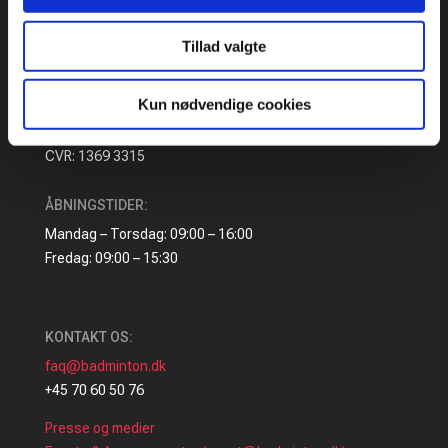
Tillad valgte
ADRESSE
:
Idrættens Hus
Kun nødvendige cookies
Brøndby Stadion 20, DK-2605 Brøndby
Bank: 2217 8390133333
CVR: 1369 3315
ÅBNINGSTIDER:
Mandag – Torsdag: 09:00 – 16:00
Fredag: 09:00 – 15:30
KONTAKT OS:
faq@badminton.dk
+45 70 60 50 76
Presse og medier