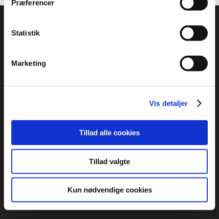
Præferencer
Statistik
Marketing
ADRESSE
:
Idrættens Hus
Vis detaljer
Brøndby Stadion 20, DK-2605 Brøndby
Bank: 2217 8390133333
Tillad alle cookies
CVR: 1369 3315
ÅBNINGSTIDER:
Tillad valgte
Mandag – Torsdag: 09:00 – 16:00
Fredag: 09:00 – 15:30
Kun nødvendige cookies