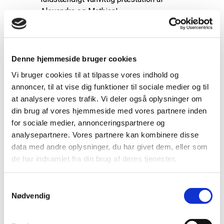
Alexandra og Mathias!
Sønagens finale mod kinesiske
Zhang/Cheng i den legendariske Istora
Senayan-hal i Jakarta blev lige så tæt og
Denne hjemmeside bruger cookies
nervepirrende som forventet – men
Vi bruger cookies til at tilpasse vores indhold og
danskerne holdt hovedet koldt hele vejen
annoncer, til at vise dig funktioner til sociale medier og til
til målstregen og kunne til sidst juble
at analysere vores trafik. Vi deler også oplysninger om
over en sejr på 21-19, 23-21.
din brug af vores hjemmeside med vores partnere inden
for sociale medier, annonceringspartnere og
Kæmpe tillykke herfra!
analysepartnere. Vores partnere kan kombinere disse
Foto: BadmintonPhoto
data med andre oplysninger, du har givet dem, eller som
de har indsamlet fra din brug af deres tjenester.
Samtykkevalg
Nødvendig