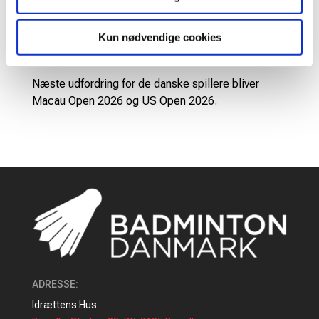
perioden fra Thomas & Uber Cup og frem til nu har
været rigtigt positiv og vist, at dansk badminton
Kun nødvendige cookies
stadig kan konkurrere på allerhøjeste internationale
niveau,” siger elite- og sportschef Jens Meibom.
Næste udfordring for de danske spillere bliver
Macau Open 2026 og US Open 2026.
ADRESSE
:
Idrættens Hus