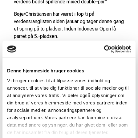
verdens bedst spillende mixed double-par.”
Bøje/Christiansen har været i top ti på
verdensranglisten siden januar og tager denne gang
et spring på to pladser. Inden Indonesia Open lå
parret på 5.-pladsen.
”Det er virkelig flot, at Alexandra og Mathias er
oppe på 3.-pladsen, og de er nu legitime
medaljekandidater til VM i Indien til august. Det er
klart, at der er ingen garantier for, at de kan
Denne hjemmeside bruger cookies
opretholde deres nuværende niveau, men jeg tror,
Vi bruger cookies til at tilpasse vores indhold og
at de har fundet et spillekoncept og en tro på egne
annoncer, til at vise dig funktioner til sociale medier og til
evner, som gør, at de nu er mere robuste og har et
at analysere vores trafik. Vi deler også oplysninger om
højere bundniveau end tidligere. Det giver grund til
din brug af vores hjemmeside med vores partnere inden
optimisme,” siger Jens Meibom, der også sender
for sociale medier, annonceringspartnere og
roser afsted til teamet bag den danske mixed
analysepartnere. Vores partnere kan kombinere disse
double:
data med andre oplysninger, du har givet dem, eller som
de har indsamlet fra din brug af deres tjenester.
”Mathias og Alexandra skal have majoriteten af