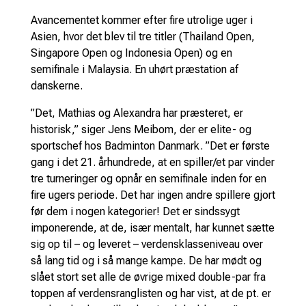
Avancementet kommer efter fire utrolige uger i
Asien, hvor det blev til tre titler (Thailand Open,
Singapore Open og Indonesia Open) og en
semifinale i Malaysia. En uhørt præstation af
danskerne.
”Det, Mathias og Alexandra har præsteret, er
historisk,” siger Jens Meibom, der er elite- og
sportschef hos Badminton Danmark. ”Det er første
gang i det 21. århundrede, at en spiller/et par vinder
tre turneringer og opnår en semifinale inden for en
fire ugers periode. Det har ingen andre spillere gjort
før dem i nogen kategorier! Det er sindssygt
imponerende, at de, især mentalt, har kunnet sætte
sig op til – og leveret – verdensklasseniveau over
så lang tid og i så mange kampe. De har mødt og
slået stort set alle de øvrige mixed double-par fra
toppen af verdensranglisten og har vist, at de pt. er