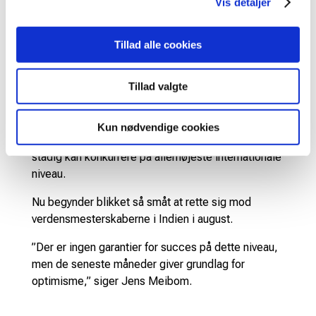
Vis detaljer
Selvom resultaterne i elitesport altid vil svinge,
mener Jens Meibom, at de seneste måneders
præstationer understreger, at dansk badminton
Tillad alle cookies
fortsat kan konkurrere med verdens bedste.
Tillad valgte
”Det går op og ned i elitesport, og vi vil igen opleve
perioder med mindre gode resultater, men
perioden fra Thomas & Uber Cup og frem til nu har
Kun nødvendige cookies
været rigtig positiv og vist, at dansk badminton
stadig kan konkurrere på allerhøjeste internationale
niveau.
Nu begynder blikket så småt at rette sig mod
verdensmesterskaberne i Indien i august.
”Der er ingen garantier for succes på dette niveau,
men de seneste måneder giver grundlag for
optimisme,” siger Jens Meibom.