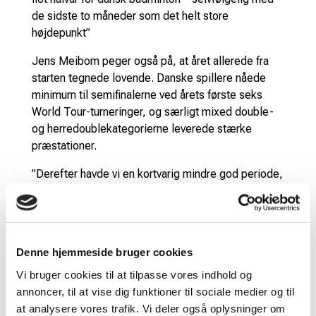
de sidste to måneder som det helt store
højdepunkt”
Jens Meibom peger også på, at året allerede fra
starten tegnede lovende. Danske spillere nåede
minimum til semifinalerne ved årets første seks
World Tour-turneringer, og særligt mixed double-
og herredoublekategorierne leverede stærke
præstationer.
”Derefter havde vi en kortvarig mindre god periode,
hvor især EM for hold ikke var tilfredsstillende, men
efterfølgende har dansk badminton igen vist meget
flotte takter,” siger Jens Meibom.
Siden EM for hold har resultaterne talt deres
Denne hjemmeside bruger cookies
tydelige sprog. Danmark hentede en
Vi bruger cookies til at tilpasse vores indhold og
bronzemedalje i Thomas Cup og nåede kvartfinalen
annoncer, til at vise dig funktioner til sociale medier og til
ved Uber Cup, inden de individuelle turneringssejre
at analysere vores trafik. Vi deler også oplysninger om