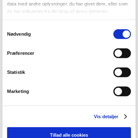
været højt på verdensranglisten. De har haft hele
data med andre oplysninger, du har givet dem, eller som
sommeren til at få deres mixed på plads, da de
de har indsamlet fra din brug af deres tjenester.
begge spiller i Værløse.
Samtykkevalg
Nødvendig
”Overraskelsen” i herredouble
Jesper Tofts bud:
Emil Lauritzen/Mads Muurholm
Præferencer
Petersen
Statistik
– Når jeg kigger på papiret, er der et par, man skal
lægge mærke til, og det er Emil Lauritzen og Mads
Muurholm Petersen, der sluttede godt i sidste
Marketing
sæson. De har lagt på henover sommeren og
spillede sig i en finale i en turnering i Bulgarien. Så
det må være der, jeg lægger mine penge, hvis en
Vis detaljer
overraskelse skulle ske.
Mathias Moldt Baskjærs bud:
Rasmus Kjær/Joel
Tillad alle cookies
Eipe