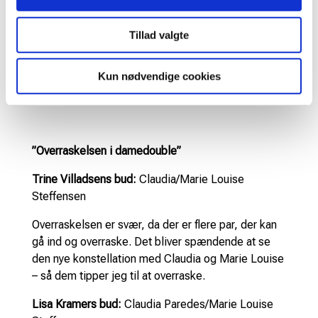
– Feltet er som sagt tæt, så der er mange par, der
Tillad valgte
kan gå hele vejen. Mit bud på en overraskelse er
Kjær og Eipe. De har været meget skadesplagede,
Kun nødvendige cookies
men har begge et så højt niveau, at de godt kan gå
hele vejen, siger han.
”Overraskelsen i damedouble”
Trine Villadsens bud:
Claudia/Marie Louise
Steffensen
Overraskelsen er svær, da der er flere par, der kan
gå ind og overraske. Det bliver spændende at se
den nye konstellation med Claudia og Marie Louise
– så dem tipper jeg til at overraske.
Lisa Kramers bud:
Claudia Paredes/Marie Louise