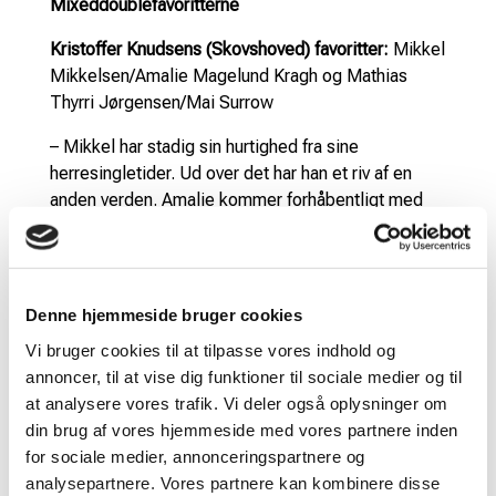
Mixeddoublefavoritterne
Kristoffer Knudsens (Skovshoved) favoritter:
Mikkel
Mikkelsen/Amalie Magelund Kragh og Mathias
Thyrri Jørgensen/Mai Surrow
– Mikkel har stadig sin hurtighed fra sine
herresingletider. Ud over det har han et riv af en
anden verden. Amalie kommer forhåbentligt med
selvtillid efter sit flotte VM i damedouble. Mai er
eminent i serv og retur og dækker det tætte net
rigtig godt. Med Mathias’ store rækkevidde kan de
blive et par, der højst sandsynligt spiller finale
Denne hjemmeside bruger cookies
søndag.
Vi bruger cookies til at tilpasse vores indhold og
Emilie Aalestrups (Odense OBK) favoritter:
Mathias
annoncer, til at vise dig funktioner til sociale medier og til
Thyrri Jørgensen/Mai Surrow
at analysere vores trafik. Vi deler også oplysninger om
din brug af vores hjemmeside med vores partnere inden
– Jeg ser Thyrri og Mai til at vinde mixeddoublen,
for sociale medier, annonceringspartnere og
da Thyrri har haft nogle gode sæsoner, og Mai har
analysepartnere. Vores partnere kan kombinere disse