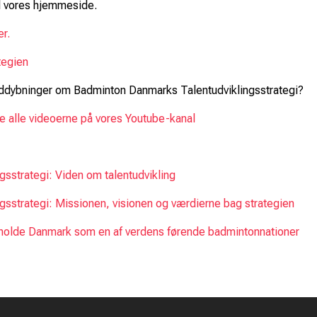
il vores hjemmeside.
er.
ategien
 uddybninger om Badminton Danmarks Talentudviklingsstrategi?
 se alle videoerne på vores Youtube-kanal
sstrategi: Viden om talentudvikling
sstrategi: Missionen, visionen og værdierne bag strategien
astholde Danmark som en af verdens førende badmintonnationer