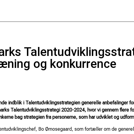
ks Talentudviklingsstrat
træning og konkurrence
e indblik i Talentudviklingsstrategien generelle anbefalinger f
rks Talentudviklingsstrategi 2020-2024, hvor vi gennem flere for
tankerne bag strategien fra personerne, som har udviklet og udform
entudviklingschef, Bo Ømosegaard, som fortæller om de generell