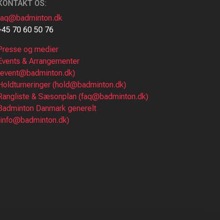
KONTAKT OS:
faq@badminton.dk
+45 70 60 50 76
Presse og medier
Events & Arrangementer
(event@badminton.dk)
Holdturneringer (hold@badminton.dk)
Rangliste & Sæsonplan (faq@badminton.dk)
Badminton Danmark generelt
(info@badminton.dk)