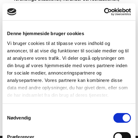
offensiv og defensiv og i kontrafasen.
Klik her for at læse mere om og købe kurset
‘Mixdoubletaktik’
Denne hjemmeside bruger cookies
Kurset er et af flere af Badminton Danmarks e-
Vi bruger cookies til at tilpasse vores indhold og
trænerkurser, som er vokset i antal i løbet af det
annoncer, til at vise dig funktioner til sociale medier og til
seneste år.
at analysere vores trafik. Vi deler også oplysninger om
Du kan læse mere om de øvrige e-trænerkurser,
din brug af vores hjemmeside med vores partnere inden
som foreløbig tæller kurserne ’taktisk træning’,
for sociale medier, annonceringspartnere og
’singletaktik’, ‘doubletaktik’, ’parabadminton
analysepartnere. Vores partnere kan kombinere disse
’træning af voksne motionsspillere’ her.
data med andre oplysninger, du har givet dem, eller som
de har indsamlet fra din brug af deres tjenester.
Læs også: Få gratis e-trænerkursus i
parabadminton
Samtykkevalg
Nødvendig
Præferencer