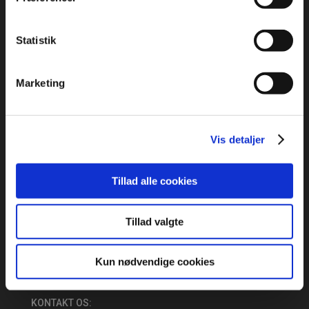
Statistik
Marketing
ADRESSE
:
Idrættens Hus
Vis detaljer
Brøndby Stadion 20, DK-2605 Brøndby
Bank: 2217 8390133333
CVR: 1369 3315
Tillad alle cookies
ÅBNINGSTIDER:
Tillad valgte
Mandag – Torsdag: 09:00 – 16:00
Fredag: 09:00 – 15:30
Kun nødvendige cookies
KONTAKT OS: