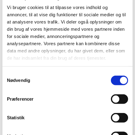
hjælper hinanden med at hjælpe hinanden, så løfter
Vi bruger cookies til at tilpasse vores indhold og
vi i flok. Det ser jeg som ekstremt vigtigt og
annoncer, til at vise dig funktioner til sociale medier og til
nødvendigt, for ellers risikerer vi at blive sårbare,
at analysere vores trafik. Vi deler også oplysninger om
uanset hvor i landet vi er, siger Thomas Nielsen.
din brug af vores hjemmeside med vores partnere inden
for sociale medier, annonceringspartnere og
Adspurgt, hvordan han bevarer videbegæret efter
analysepartnere. Vores partnere kan kombinere disse
så mange år i faget og efter at have gennemført
data med andre oplysninger, du har givet dem, eller som
stort set alt, der er muligt, fra
de har indsamlet fra din brug af deres tjenester.
diplomtræneruddannelsen til
elitetræneruddannelsen, lyder det:
Samtykkevalg
Nødvendig
– Når jeg kommer ud i hallen og ser det, der sker,
når spillere oplever glæde ved at lære nyt og
motiveres til at udvikle sig videre, så gør det det
Præferencer
hele for mig. Motivationen til at lære nyt som
træner har derfor aldrig været et problem, så længe
der er spillere, som synes, det er sjovt at spille
Statistik
badminton. Så jeg er også klar til at hjælpe dem
hen, hvor deres mål og drømme er.