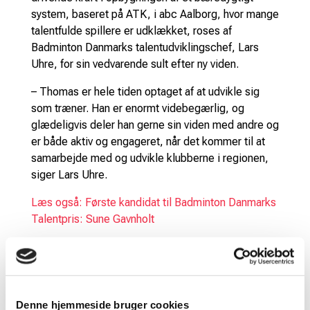
system, baseret på ATK, i abc Aalborg, hvor mange
talentfulde spillere er udklækket, roses af
Badminton Danmarks talentudviklingschef, Lars
Uhre, for sin vedvarende sult efter ny viden.
– Thomas er hele tiden optaget af at udvikle sig
som træner. Han er enormt videbegærlig, og
glædeligvis deler han gerne sin viden med andre og
er både aktiv og engageret, når det kommer til at
samarbejde med og udvikle klubberne i regionen,
siger Lars Uhre.
Læs også: Første kandidat til Badminton Danmarks
Talentpris: Sune Gavnholt
Netop samarbejdet er da også en vigtig prioritet for
Thomas Nielsen, forklarer han selv.
– Jeg har altid kørt med åbne træninger, for jeg
Denne hjemmeside bruger cookies
synes, at det er vigtigt at dele viden. Hvis alle