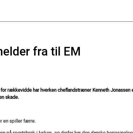
der fra til EM
for rækkevidde har hverken cheflandstræner Kenneth Jonassen el
 en skade.
 en spiller færre.
på sportsbrok i lysken, og derfor har den danske herresinglespil