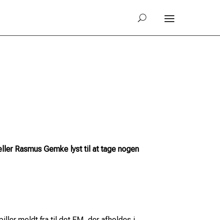
ler Rasmus Gemke lyst til at tage nogen
ler meldt fra til det EM, der afholdes i