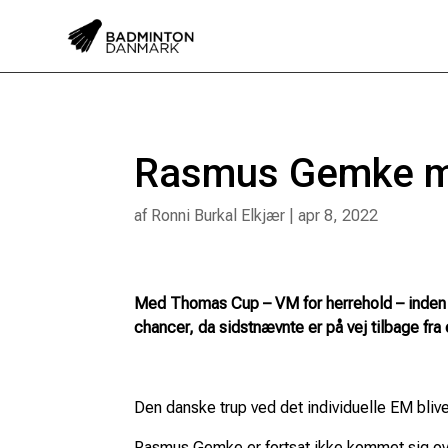
Rasmus Gemke mel
af
Ronni Burkal Elkjær
|
apr 8, 2022
Med Thomas Cup – VM for herrehold – inden 
chancer, da sidstnævnte er på vej tilbage fra
Den danske trup ved det individuelle EM bliver
Rasmus Gemke er fortsat ikke kommet sig oven 