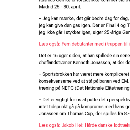
Madrid 25.- 30. april.
– Jeg kan mærke, det går bedre dag for dag, 
jeg kan give den gas igen. Der er Final 4 og
jeg ikke går i stykker igen, siger 25-årige G
Læs også: Fem debutanter med i truppen til 
Det er 16 uger siden, at han spillede sin sen
cheflandstræner Kenneth Jonassen, at der de
– Sportsbrokken har været mere kompliceret
konsekvenserne ved at stå på banen ved EM. G
træning på NETC (Det Nationale Elitetræning
– Det er vigtigt for os at putte det i perspekt
intet tidspunkt gå på kompromis med hans gen
Jonassen om Thomas Cup, der spilles fra 8.-
Læs også: Jakob Høi: Hårde danske lodtræk