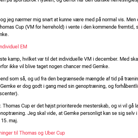
og jeg nærmer mig snart at kunne være med på normal vis. Men de
 Thomas Cup (VM for herrehold) i vente i den kommende fremtid, s
emke.
individuel EM
este kamp, hvilket var til det individuelle VM i december. Med s
rfor ikke vil blive taget nogen chancer med Gemke.
 end som så, og ud fra den begrænsede mængde af tid på trænin
emke er dog godt i gang med sin genoptræning, og forhåbentlig e
scenter).
iv. Thomas Cup er det højst prioriterede mesterskab, og vi vil gå la
optræning. Jeg skal vide, at Gemke personligt kan se sig selv i 
 15. maj.
ninger til Thomas og Uber Cup