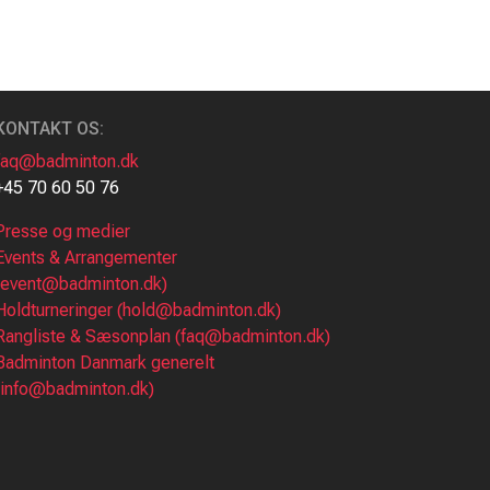
KONTAKT OS:
faq@badminton.dk
+45 70 60 50 76
Presse og medier
Events & Arrangementer
(event@badminton.dk)
Holdturneringer (hold@badminton.dk)
Rangliste & Sæsonplan (faq@badminton.dk)
Badminton Danmark generelt
(info@badminton.dk)