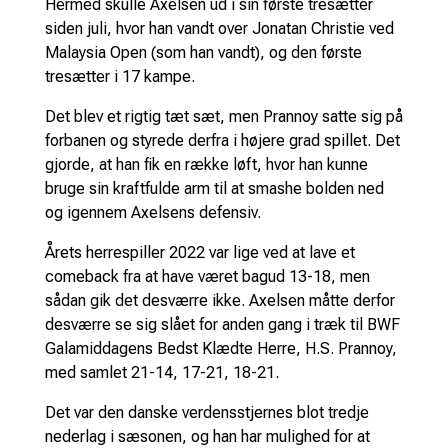
Hermed skulle Axelsen ud i sin første tresætter
siden juli, hvor han vandt over Jonatan Christie ved
Malaysia Open (som han vandt), og den første
tresætter i 17 kampe.
Det blev et rigtig tæt sæt, men Prannoy satte sig på
forbanen og styrede derfra i højere grad spillet. Det
gjorde, at han fik en række løft, hvor han kunne
bruge sin kraftfulde arm til at smashe bolden ned
og igennem Axelsens defensiv.
Årets herrespiller 2022 var lige ved at lave et
comeback fra at have været bagud 13-18, men
sådan gik det desværre ikke. Axelsen måtte derfor
desværre se sig slået for anden gang i træk til BWF
Galamiddagens Bedst Klædte Herre, H.S. Prannoy,
med samlet 21-14, 17-21, 18-21.
Det var den danske verdensstjernes blot tredje
nederlag i sæsonen, og han har mulighed for at