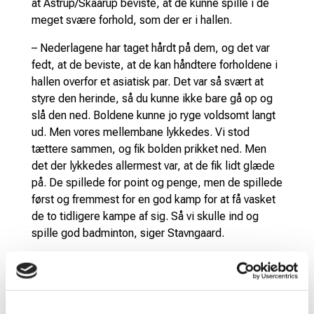
at Astrup/Skaarup beviste, at de kunne spille i de
meget svære forhold, som der er i hallen.
– Nederlagene har taget hårdt på dem, og det var
fedt, at de beviste, at de kan håndtere forholdene i
hallen overfor et asiatisk par. Det var så svært at
styre den herinde, så du kunne ikke bare gå op og
slå den ned. Boldene kunne jo ryge voldsomt langt
ud. Men vores mellembane lykkedes. Vi stod
tættere sammen, og fik bolden prikket ned. Men
det der lykkedes allermest var, at de fik lidt glæde
på. De spillede for point og penge, men de spillede
først og fremmest for en god kamp for at få vasket
de to tidligere kampe af sig. Så vi skulle ind og
spille god badminton, siger Stavngaard.
De to herredoublekonstellationer havde mødt
hinanden seks gange før dagens opgør. To af
opgørene havde danskerne vundet, ligesom de
kom positivt ud af det seneste opgør mod