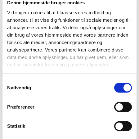
Denne hjemmeside bruger cookies
verdensmestrene tilbage i 2020 ved Spain Masters
Vi bruger cookies til at tilpasse vores indhold og
med 21-16, 24-22.
annoncer, til at vise dig funktioner til sociale medier og til
Det er tredje gang i deres karriere, at
at analysere vores trafik. Vi deler også oplysninger om
Astrup/Skaarup kommer fra World Tour Finalerne
din brug af vores hjemmeside med vores partnere inden
med en sejr i gruppespillet. I 2021 var det nok til at
for sociale medier, annonceringspartnere og
nå semifinalen, og 2018 gik de ikke videre fra
analysepartnere. Vores partnere kan kombinere disse
gruppen.
data med andre oplysninger, du har givet dem, eller som
de har indsamlet fra din brug af deres tjenester.
Klik her for at se flere detaljer fra de sidste
gruppekampe ved World Tour Finals
Samtykkevalg
Nødvendig
Tidligere på dagen skulle Viktor Axelsen møde
H.S. Prannoy fra Indien. Kampen var for danskeren
ligegyldig. Han havde på forhånd kvalificeret sig til
Præferencer
semifinalen som nummer et i gruppen. På den
anden side havde Prannoy udspillet sin chance for
videre avancement, men han stod stadig med
Statistik
muligheden for at slå verdensranglistens nummer et