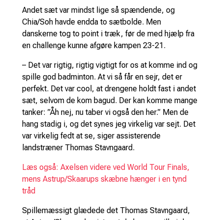
Andet sæt var mindst lige så spændende, og
Chia/Soh havde endda to sætbolde. Men
danskerne tog to point i træk, før de med hjælp fra
en challenge kunne afgøre kampen 23-21.
– Det var rigtig, rigtig vigtigt for os at komme ind og
spille god badminton. At vi så får en sejr, det er
perfekt. Det var cool, at drengene holdt fast i andet
sæt, selvom de kom bagud. Der kan komme mange
tanker: ”Åh nej, nu taber vi også den her.” Men de
hang stadig i, og det synes jeg virkelig var sejt. Det
var virkelig fedt at se, siger assisterende
landstræner Thomas Stavngaard.
Læs også: Axelsen videre ved World Tour Finals,
mens Astrup/Skaarups skæbne hænger i en tynd
tråd
Spillemæssigt glædede det Thomas Stavngaard,