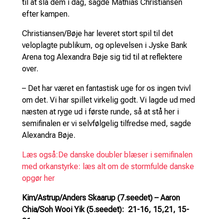
til at slå dem i dag, sagde Mathias Christiansen
efter kampen.
Christiansen/Bøje har leveret stort spil til det
veloplagte publikum, og oplevelsen i Jyske Bank
Arena tog Alexandra Bøje sig tid til at reflektere
over.
– Det har været en fantastisk uge for os ingen tvivl
om det. Vi har spillet virkelig godt. Vi lagde ud med
næsten at ryge ud i første runde, så at stå her i
semifinalen er vi selvfølgelig tilfredse med, sagde
Alexandra Bøje.
Læs også:De danske doubler blæser i semifinalen
med orkanstyrke: læs alt om de stormfulde danske
opgør her
Kim/Astrup/Anders Skaarup (7.seedet) – Aaron
Chia/Soh Wooi Yik (5.seedet): 21-16, 15,21, 15-