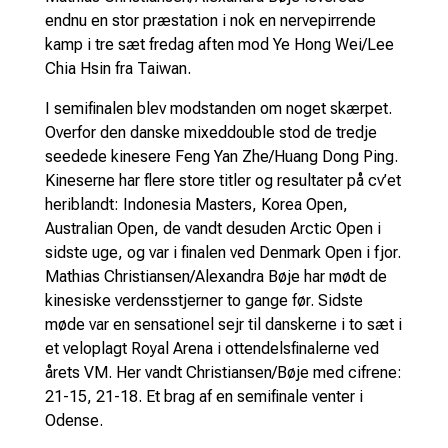
endnu en stor præstation i nok en nervepirrende
kamp i tre sæt fredag aften mod Ye Hong Wei/Lee
Chia Hsin fra Taiwan.
I semifinalen blev modstanden om noget skærpet.
Overfor den danske mixeddouble stod de tredje
seedede kinesere Feng Yan Zhe/Huang Dong Ping.
Kineserne har flere store titler og resultater på cv’et
heriblandt: Indonesia Masters, Korea Open,
Australian Open, de vandt desuden Arctic Open i
sidste uge, og var i finalen ved Denmark Open i fjor.
Mathias Christiansen/Alexandra Bøje har mødt de
kinesiske verdensstjerner to gange før. Sidste
møde var en sensationel sejr til danskerne i to sæt i
et veloplagt Royal Arena i ottendelsfinalerne ved
årets VM. Her vandt Christiansen/Bøje med cifrene:
21-15, 21-18. Et brag af en semifinale venter i
Odense.