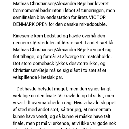
Mathias Christiansen/Alexandra Bøje har leveret
fænmomenal badminton i løbet af turneringen, men
semifinalen blev endestation for årets VICTOR
DENMARK OPEN for den danske mixeddouble.
Kineserne kom bedst ud og havde overhånden
gennem størstedelen af første sæt. I andet sæt får
Mathias Christiansen/Alexandra Bøje kæmpet sig
flot tilbage, og formår at afværge tre matchbolde.
Det store comeback lykkes desværre ikke, og
Christiansen/Bøje må se sig slået i to sæt af et
velspillende kinesisk par.
– Det havde betydet meget, men den synes langt
væk lige nu den finale. Vi kravlede op til sidst, men
vi var lidt overmatchede i dag. Hvis vi havde sluppet
af sted med andet sæt, så tror jeg, at momentum
kunne have vendt, og så kunne vi måske have talt
finale, men pt må vi erkende, at vi ikke var gode nok