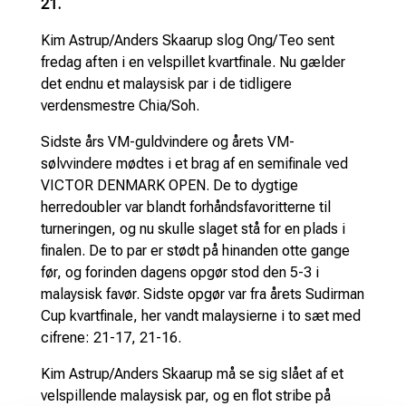
21.
Kim Astrup/Anders Skaarup slog Ong/Teo sent
fredag aften i en velspillet kvartfinale. Nu gælder
det endnu et malaysisk par i de tidligere
verdensmestre Chia/Soh.
Sidste års VM-guldvindere og årets VM-
sølvvindere mødtes i et brag af en semifinale ved
VICTOR DENMARK OPEN. De to dygtige
herredoubler var blandt forhåndsfavoritterne til
turneringen, og nu skulle slaget stå for en plads i
finalen. De to par er stødt på hinanden otte gange
før, og forinden dagens opgør stod den 5-3 i
malaysisk favør. Sidste opgør var fra årets Sudirman
Cup kvartfinale, her vandt malaysierne i to sæt med
cifrene: 21-17, 21-16.
Kim Astrup/Anders Skaarup må se sig slået af et
velspillende malaysisk par, og en flot stribe på