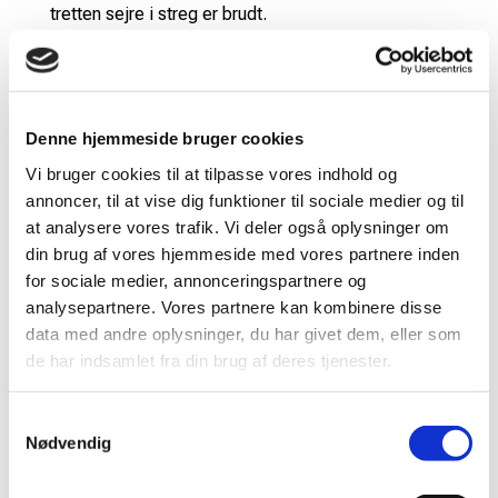
tretten sejre i streg er brudt.
Astrup/Skaarup er i gang med en fænomenal
sæson, der noget et nyt højdepunkt med en
semifinale plads ved VICTOR DENMARK OPEN. De
lagde også bedst ud og vandt et flot første sæt. I
Denne hjemmeside bruger cookies
andet sæt kom malaysierne tilbage på fornem vis
Vi bruger cookies til at tilpasse vores indhold og
med flot aggressivt spil. Det tredje og afgørende
annoncer, til at vise dig funktioner til sociale medier og til
sæt fulgte i tråd med andet, og Chia/Soh avancerer
at analysere vores trafik. Vi deler også oplysninger om
til finalen efter en flot kamp.
din brug af vores hjemmeside med vores partnere inden
for sociale medier, annonceringspartnere og
– Vi er trætte af at tabe den. Flot kulisse og god
analysepartnere. Vores partnere kan kombinere disse
opbakning, der kom et rush, da vi vandt første sæt,
data med andre oplysninger, du har givet dem, eller som
og jeg synes vi hænger i det meste af andet sæt,
de har indsamlet fra din brug af deres tjenester.
men vi har ikke den sidste skarphed til at lægge
presset over på dem, og kører videre på det.
Samtykkevalg
Ærgreligt, men også en stærk uge trods alt, sagde
Nødvendig
Anders Skaarup efter kampen.
– Da vi gik ind i dag fik vi en lille smule gåsehud.