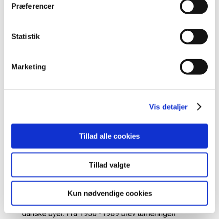
Præferencer
Folk rejste sig op heppede på os helt til den bitre
ende. Jeg synes der var fed stemning derinde og
virkelig fedt at prøve at spille en semifinale her,
Statistik
sagde Kim Astrup om publikums opbakning og
oplevelserne i Jyske Bank Arena.
Marketing
Klik her for det fulde program for lørdagens
semifinaler
Vis detaljer
TV2 Sport viser hele dagen fra VICTOR DENMARK
OPENS semifinaler.
Klik her
for TV2’s sendeplan.
Tillad alle cookies
Fakta
Siden 1936 har turneringen i Danmark været en del
Tillad valgte
af den internationale badmintonscene, hvilket gør
det til verdens næstældste badmintonturnering.
Kun nødvendige cookies
Turneringen har været afholdt i 11 forskellige
danske byer. Fra 1936 -1989 blev turneringen