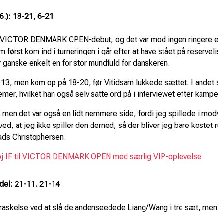
6.): 18-21, 6-21
in VICTOR DENMARK OPEN-debut, og det var mod ingen ringere 
 først kom ind i turneringen i går efter at have stået på reservelis
 ganske enkelt en for stor mundfuld for danskeren.
-13, men kom op på 18-20, før Vitidsarn lukkede sættet. I ande
lemer, hvilket han også selv satte ord på i interviewet efter kampe
 men det var også en lidt nemmere side, fordi jeg spillede i modv
d, at jeg ikke spiller den derned, så der bliver jeg bare kostet ru
ads Christophersen.
høj IF til VICTOR DENMARK OPEN med særlig VIP-oplevelse
del: 21-11, 21-14
rraskelse ved at slå de andenseedede Liang/Wang i tre sæt, men 