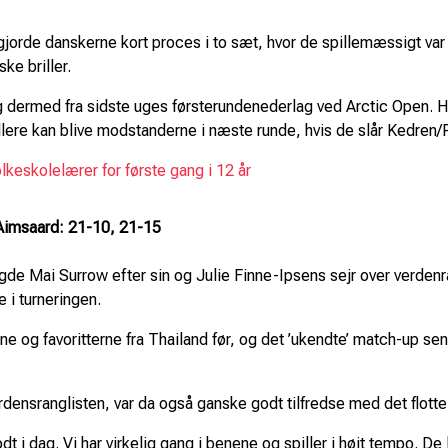
gjorde danskerne kort proces i to sæt, hvor de spillemæssigt 
ke briller.
dermed fra sidste uges førsterundenederlag ved Arctic Open. Her
llere kan blive modstanderne i næste runde, hvis de slår Kedren
eskolelærer for første gang i 12 år
Aimsaard: 21-10, 21-15
gde Mai Surrow efter sin og Julie Finne-Ipsens sejr over verdenr
e i turneringen.
e og favoritterne fra Thailand før, og det ’ukendte’ match-up s
ensranglisten, var da også ganske godt tilfredse med det flotte 
odt i dag. Vi har virkelig gang i benene og spiller i højt tempo. De