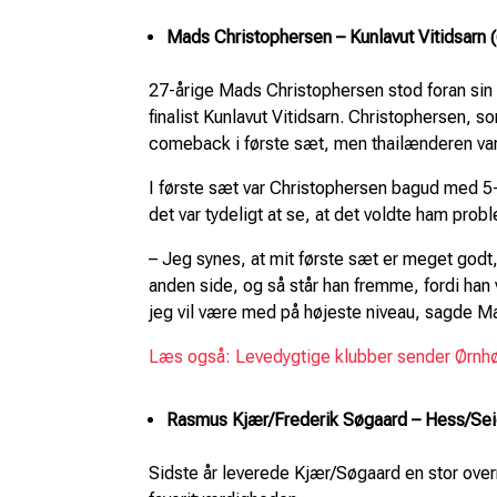
Mads Christophersen – Kunlavut Vitidsarn (
27-årige Mads Christophersen stod foran s
finalist Kunlavut Vitidsarn. Christophersen, som
comeback i første sæt, men thailænderen var
I første sæt var Christophersen bagud med 5
det var tydeligt at se, at det voldte ham prob
– Jeg synes, at mit første sæt er meget godt,
anden side, og så står han fremme, fordi han ve
jeg vil være med på højeste niveau, sagde M
Læs også: Levedygtige klubber sender Ørn
Rasmus Kjær/Frederik Søgaard – Hess/Sei
Sidste år leverede Kjær/Søgaard en stor ove