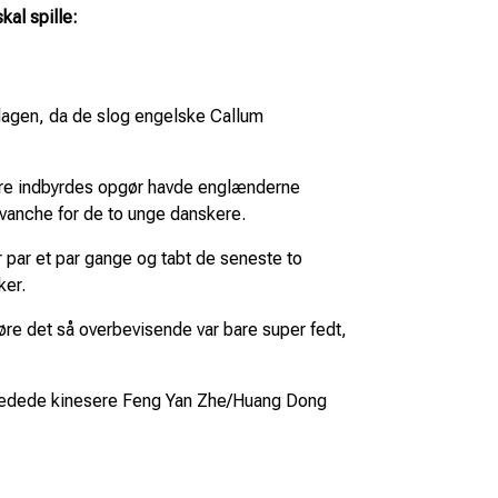
kal spille:
gen, da de slog engelske Callum
igere indbyrdes opgør havde englænderne
evanche for de to unge danskere.
er par et par gange og tabt de seneste to
ker.
 gøre det så overbevisende var bare super fedt,
eedede kinesere Feng Yan Zhe/Huang Dong