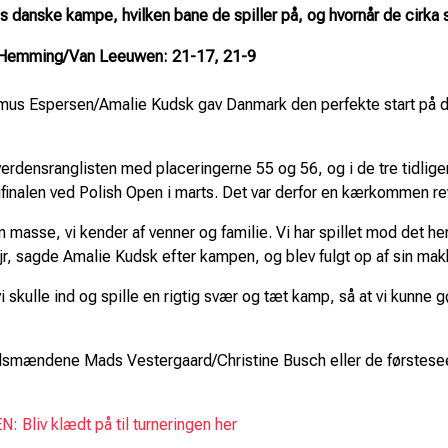
s danske kampe, hvilken bane de spiller på, og hvornår de cirka s
 Hemming/Van Leeuwen: 21-17, 21-9
Espersen/Amalie Kudsk gav Danmark den perfekte start på da
 verdensranglisten med placeringerne 55 og 56, og i de tre tidl
emifinalen ved Polish Open i marts. Det var derfor en kærkommen r
 en masse, vi kender af venner og familie. Vi har spillet mod det h
ejr, sagde Amalie Kudsk efter kampen, og blev fulgt op af sin mak
 vi skulle ind og spille en rigtig svær og tæt kamp, så at vi kunne
dsmændene Mads Vestergaard/Christine Busch eller de førstes
Bliv klædt på til turneringen her