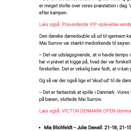
er meget stolte over vores præstation i dag. V
efter kampen.
Læs også: Prisvindende VIP-oplevelse ve
Den danske damedouble så ud til igennem kamp
Mai Surrow var stærkt medvirkende til sejren
– Det var udslagsgivende, at vi havde tempo i
har vi prøvet at kigge på, hvad der var forskel
forskellen. Det er virkelig bare fedt, at vi
Og så var der også lige et ’skud ud’ til de dan
– Det er fantastisk at spille i Danmark. Vores 
på banen, sluttede Mai Surrow.
Læs også: VICTOR DENMARK OPEN-dommer fi
Mia Blichfeldt – Julie Dawall: 21-18, 21-1