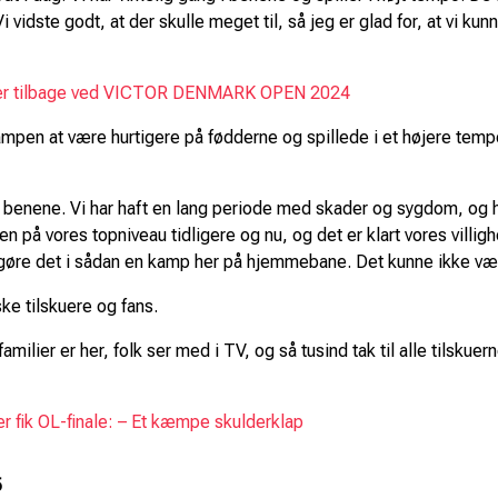
i vidste godt, at der skulle meget til, så jeg er glad for, at vi 
nder tilbage ved VICTOR DENMARK OPEN 2024
en at være hurtigere på fødderne og spillede i et højere tempo 
.
 benene. Vi har haft en lang periode med skader og sygdom, og hv
len på vores topniveau tidligere og nu, og det er klart vores villigh
 kan gøre det i sådan en kamp her på hjemmebane. Det kunne ikke 
ske tilskuere og fans.
familier er her, folk ser med i TV, og så tusind tak til alle tilsku
k OL-finale: – Et kæmpe skulderklap
5