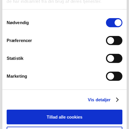
de har indsamlet fra din brug af deres tjenester.
leveret på tværs af sportsgrene.
Sportschefer i Team Danmark-støttede forbund,
Samtykkevalg
verdensklasse- og eliteatleter samt Team
Nødvendig
Danmark-medarbejdere har alle haft mulighed for at
indstille kandidater til prisen. De tre nominerede og
Præferencer
vinderen er herefter udpeget af en komité
bestående af Team Danmarks formand Lars Krarup,
direktør Lone Hansen, Salling Groups
Statistik
administrerende direktør Per Bank, DIF’s direktør
Morten Mølholm og Henrik Them som
Marketing
atletrepræsentant fra aktivkomitéen.
I 2018 vandt Kenneth Jonassen BT og Coachers
Trænerpris på disse kriterier: Prisen som Årets
Vis detaljer
Træner uddeles til den træner, der i Danmark har
skabt den mest bemærkelsesværdige præstation
på nationalt og internationalt niveau, og som
Tillad alle cookies
desuden udvikler hele mennesker; fysisk, psykisk,