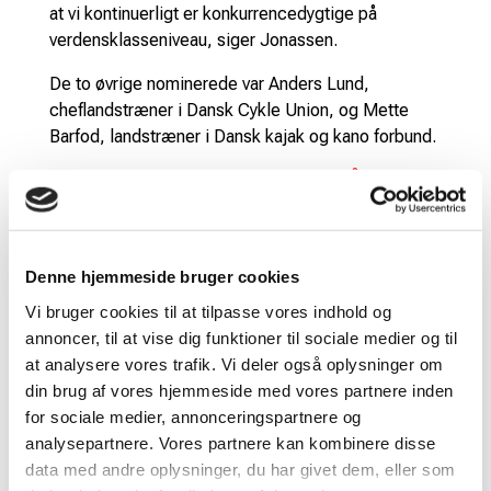
at vi kontinuerligt er konkurrencedygtige på
verdensklasseniveau, siger Jonassen.
De to øvrige nominerede var Anders Lund,
cheflandstræner i Dansk Cykle Union, og Mette
Barfod, landstræner i Dansk kajak og kano forbund.
Læs også: Viktor Axelsen nomineret til Årets
Sportsnavn
I januar blev banelandstræner i cykling Casper
Jørgensen den første nogensinde til at vinde Team
Denne hjemmeside bruger cookies
Danmark og Salling Groups Trænerpris. Dermed
Vi bruger cookies til at tilpasse vores indhold og
bliver Kenneth Jonassen den blot anden træner til
annoncer, til at vise dig funktioner til sociale medier og til
at vinde prisen.
at analysere vores trafik. Vi deler også oplysninger om
din brug af vores hjemmeside med vores partnere inden
Det er Team Danmark og Salling Group som er gået
for sociale medier, annonceringspartnere og
sammen om at uddele en trænerpris for at hylde de
analysepartnere. Vores partnere kan kombinere disse
personer, der står bag de danske atleter og dermed
data med andre oplysninger, du har givet dem, eller som
har en stor andel i de flotte præstationer, der bliver