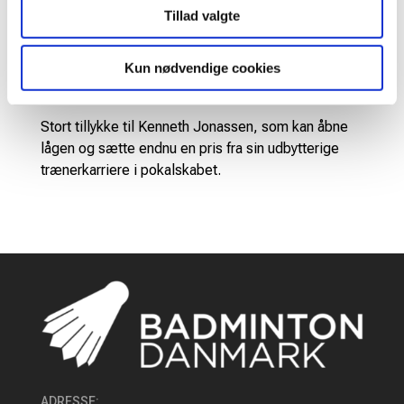
socialt og etisk. Søger inspiration hos andre
Tillad valgte
trænere og specialister i sin konstante udvikling.
Inddrager atleterne og holdets stab i
Kun nødvendige cookies
beslutningerne og lærer den enkelte ansvar. Skaber
menneskelig vækst og udvikling.
Stort tillykke til Kenneth Jonassen, som kan åbne
lågen og sætte endnu en pris fra sin udbytterige
trænerkarriere i pokalskabet.
ADRESSE
: