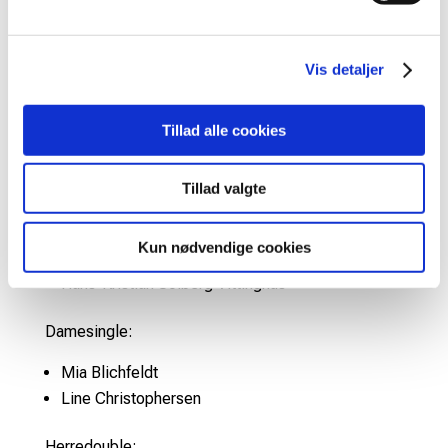
Udover damedouble skal makkeren Alexandra Bøje
også spille mixeddouble ved VM. Det gør hun med
Mathias Christiansen.
Vis detaljer
Få overblikket over de danske spillere til individuel
VM i december:
Tillad alle cookies
Herresingle:
Tillad valgte
Viktor Axelsen
Anders Antonsen
Kun nødvendige cookies
Rasmus Gemke
Hans-Kristian Solberg Vittinghus
Damesingle:
Mia Blichfeldt
Line Christophersen
Herredouble: