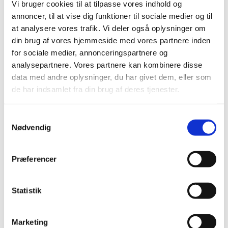
Vi bruger cookies til at tilpasse vores indhold og
det. Det bliver også meget fedt at få lov til at træne
annoncer, til at vise dig funktioner til sociale medier og til
samme og bygge videre på vores spil, siger
at analysere vores trafik. Vi deler også oplysninger om
Christine Busch.
din brug af vores hjemmeside med vores partnere inden
Modsat får Alexandra Bøje og Mette Poulsen ikke
for sociale medier, annonceringspartnere og
flere ugers træning op til VM, da de i de kommende
analysepartnere. Vores partnere kan kombinere disse
uger er i Indonesien for at spiller Super 750-
data med andre oplysninger, du har givet dem, eller som
turneringen Indonesia Masters og Super 1000-
de har indsamlet fra din brug af deres tjenester.
turneringen Indonesia Open.
Samtykkevalg
– Desværre får vi ikke den lange træningsblok op til
Nødvendig
VM, som jeg gerne ville have haft, siger Poulsen,
som dog er fortrøstningsfuld inden sin individuelle
VM-debut.
Præferencer
– Det er dejligt, det endelig sker. Det er mega
lækkert, vi kommer af sted, og vi har spillet rigtig
Statistik
godt på det seneste. Så det er rigtig fedt, siger
Mette Poulsen.
Marketing