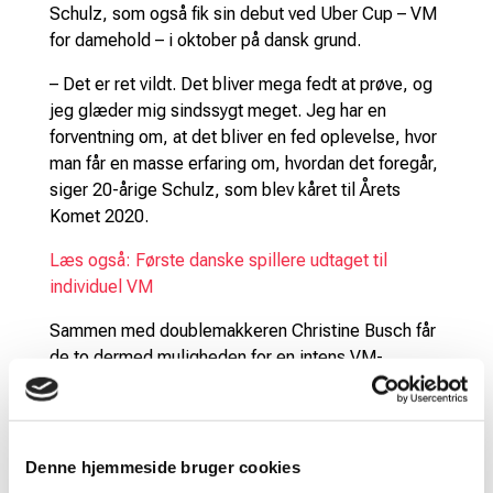
Schulz, som også fik sin debut ved Uber Cup – VM
for damehold – i oktober på dansk grund.
– Det er ret vildt. Det bliver mega fedt at prøve, og
jeg glæder mig sindssygt meget. Jeg har en
forventning om, at det bliver en fed oplevelse, hvor
man får en masse erfaring om, hvordan det foregår,
siger 20-årige Schulz, som blev kåret til Årets
Komet 2020.
Læs også: Første danske spillere udtaget til
individuel VM
Sammen med doublemakkeren Christine Busch får
de to dermed muligheden for en intens VM-
træning, hvor de kan få trænet en masse sammen.
– Det bliver sjovt at komme med til VM. Jeg tror
ikke, nogen af os havde forventet, vi skulle spille
Denne hjemmeside bruger cookies
det, så jeg er overrasket og glæder mig meget til