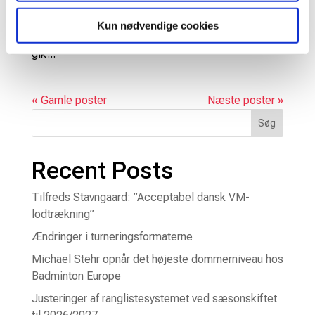
forventet at blive tæt, men sådan skulle det ikke
forholde sig. Danmark vandt finalen 3-0. Køb billet
Kun nødvendige cookies
til EM i Horsens – Jeg tror måske, jeg syntes det
gik...
« Gamle poster
Næste poster »
Søg
Recent Posts
Tilfreds Stavngaard: ”Acceptabel dansk VM-
lodtrækning”
Ændringer i turneringsformaterne
Michael Stehr opnår det højeste dommerniveau hos
Badminton Europe
Justeringer af ranglistesystemet ved sæsonskiftet