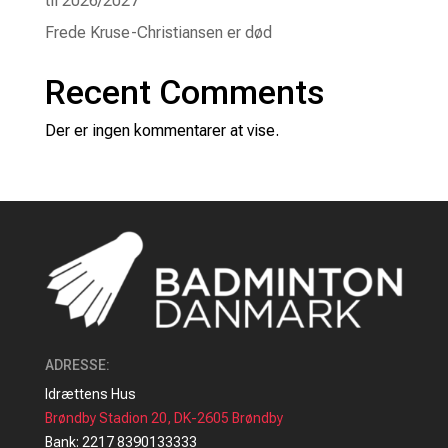
til 2026/2027
Frede Kruse-Christiansen er død
Recent Comments
Der er ingen kommentarer at vise.
ADRESSE
:
Idrættens Hus
Brøndby Stadion 20, DK-2605 Brøndby
Bank: 2217 8390133333