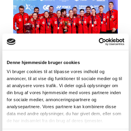
Denne hjemmeside bruger cookies
Sportschef er stolt af overbevisende EM-guld
Vi bruger cookies til at tilpasse vores indhold og
mod svær modstander
annoncer, til at vise dig funktioner til sociale medier og til
af
Ronni Burkal Elkjær
|
feb 17, 2025
at analysere vores trafik. Vi deler også oplysninger om
din brug af vores hjemmeside med vores partnere inden
Badminton Danmarks elite- og sportschef, Jens
for sociale medier, annonceringspartnere og
Meibom, er stolt over spillernes præstationer i
analysepartnere. Vores partnere kan kombinere disse
løbet af ugen ved EM for blandede hold. Køb billet
data med andre oplysninger, du har givet dem, eller som
til EM i Horsens For 6. gang i træk og for 15. gang
de har indsamlet fra din brug af deres tjenester.
ud af de seneste 16 udgaver har Danmark vundet
guld ved EM for blandede...