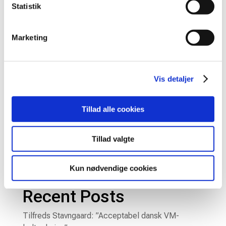
Statistik
Se vinderne fra Lillerød Grand Prix
af
Ronni Burkal Elkjær
|
nov 27, 2023
Marketing
Maria Højlund Tommerup vandt mixeddouble-
kategorien og var også i finalen i damedouble, hvor
det blev til sølv. Fra den 24. – 26. november stod
Vis detaljer
Lillerød for sæsonens fjerde og årets sidste Grand
Prix. Efter sidste mesterrække-Grand Prix i
Tillad alle cookies
Hillerød, var...
Tillad valgte
« Gamle poster
Næste poster »
Søg
Kun nødvendige cookies
Recent Posts
Tilfreds Stavngaard: ”Acceptabel dansk VM-