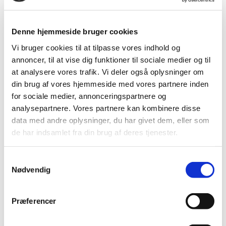
Denne hjemmeside bruger cookies
Vi bruger cookies til at tilpasse vores indhold og
annoncer, til at vise dig funktioner til sociale medier og til
at analysere vores trafik. Vi deler også oplysninger om
din brug af vores hjemmeside med vores partnere inden
for sociale medier, annonceringspartnere og
analysepartnere. Vores partnere kan kombinere disse
data med andre oplysninger, du har givet dem, eller som
Landstræner optimistisk forud for ungdoms-VM
af
Julie Henriksen
|
sep 27, 2024
de har indsamlet fra din brug af deres tjenester.
Den 26. september drog U19-landsholdet sammen
Samtykkevalg
med deres træner Jonas Lyduch og U17-
Nødvendig
landstræner Frank Larsen til Kina, hvor
ungdomsverdensmesterskabet (UVM) afholdes
Præferencer
den 30. september – 13. oktober i Nanchang. Vil du
se de danske spillere og resten af...