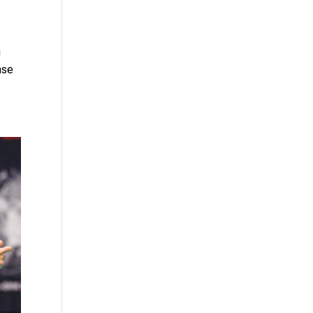
g
nse