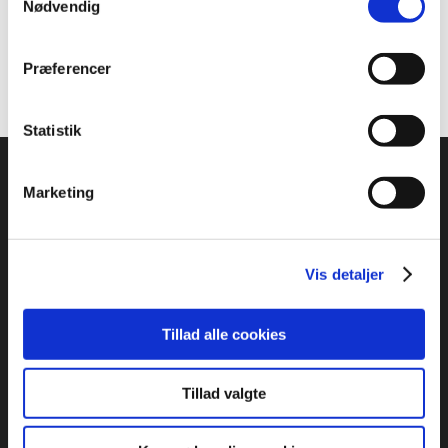
Nødvendig
Recent Comments
Der er ingen kommentarer at vise.
Præferencer
Statistik
Marketing
Vis detaljer
ADRESSE
:
Idrættens Hus
Tillad alle cookies
Brøndby Stadion 20, DK-2605 Brøndby
Bank: 2217 8390133333
Tillad valgte
CVR: 1369 3315