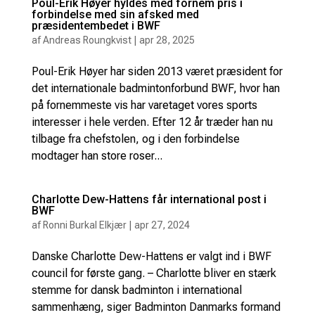
Poul-Erik Høyer hyldes med fornem pris i
forbindelse med sin afsked med
præsidentembedet i BWF
af
Andreas Roungkvist
|
apr 28, 2025
Poul-Erik Høyer har siden 2013 været præsident for
det internationale badmintonforbund BWF, hvor han
på fornemmeste vis har varetaget vores sports
interesser i hele verden. Efter 12 år træder han nu
tilbage fra chefstolen, og i den forbindelse
modtager han store roser...
Charlotte Dew-Hattens får international post i
BWF
af
Ronni Burkal Elkjær
|
apr 27, 2024
Danske Charlotte Dew-Hattens er valgt ind i BWF
council for første gang. – Charlotte bliver en stærk
stemme for dansk badminton i international
sammenhæng, siger Badminton Danmarks formand