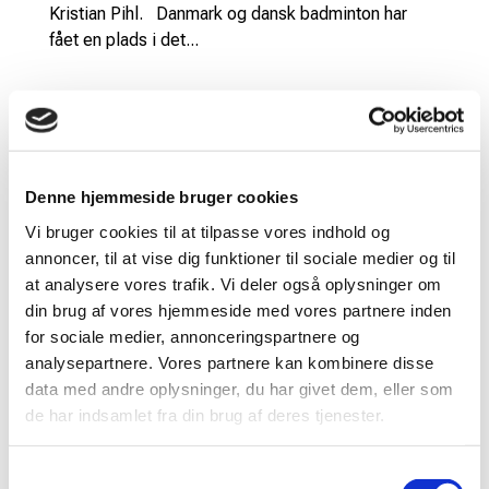
Kristian Pihl. Danmark og dansk badminton har
fået en plads i det...
Søg
Recent Posts
Denne hjemmeside bruger cookies
Vi bruger cookies til at tilpasse vores indhold og
Tilfreds Stavngaard: ”Acceptabel dansk VM-
annoncer, til at vise dig funktioner til sociale medier og til
lodtrækning”
at analysere vores trafik. Vi deler også oplysninger om
Ændringer i turneringsformaterne
din brug af vores hjemmeside med vores partnere inden
Michael Stehr opnår det højeste dommerniveau hos
for sociale medier, annonceringspartnere og
Badminton Europe
analysepartnere. Vores partnere kan kombinere disse
data med andre oplysninger, du har givet dem, eller som
Justeringer af ranglistesystemet ved sæsonskiftet
de har indsamlet fra din brug af deres tjenester.
til 2026/2027
Frede Kruse-Christiansen er død
Samtykkevalg