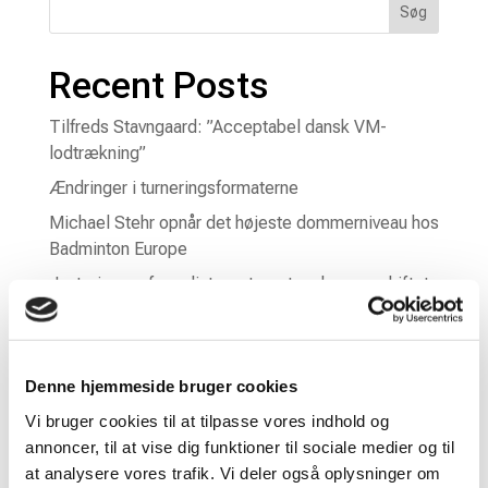
Søg
Recent Posts
Tilfreds Stavngaard: ”Acceptabel dansk VM-
lodtrækning”
Ændringer i turneringsformaterne
Michael Stehr opnår det højeste dommerniveau hos
Badminton Europe
Justeringer af ranglistesystemet ved sæsonskiftet
til 2026/2027
Frede Kruse-Christiansen er død
Denne hjemmeside bruger cookies
Recent Comments
Vi bruger cookies til at tilpasse vores indhold og
annoncer, til at vise dig funktioner til sociale medier og til
Der er ingen kommentarer at vise.
at analysere vores trafik. Vi deler også oplysninger om