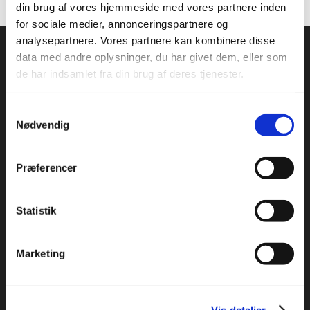
din brug af vores hjemmeside med vores partnere inden
for sociale medier, annonceringspartnere og
analysepartnere. Vores partnere kan kombinere disse
data med andre oplysninger, du har givet dem, eller som
de har indsamlet fra din brug af deres tjenester.
Samtykkevalg
Nødvendig
ADRESSE
:
Idrættens Hus
Præferencer
Brøndby Stadion 20, DK-2605 Brøndby
Bank: 2217 8390133333
CVR: 1369 3315
Statistik
ÅBNINGSTIDER:
Marketing
Mandag – Torsdag: 09:00 – 16:00
Fredag: 09:00 – 15:30
Vis detaljer