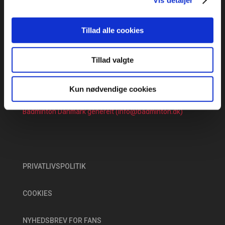
KONTAKT OS:
Tillad alle cookies
faq@badminton.dk
+45 70 60 50 76
Tillad valgte
Presse og medier
Events & Arrangementer (event@badminton.dk)
Holdturneringer (hold@badminton.dk)
Kun nødvendige cookies
Rangliste & Sæsonplan (faq@badminton.dk)
Badminton Danmark generelt (info@badminton.dk)
PRIVATLIVSPOLITIK
COOKIES
NYHEDSBREV FOR FANS