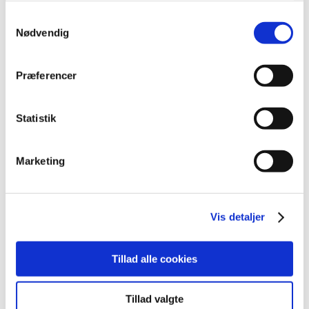
historie med...
Samtykkevalg
Nødvendig
Præferencer
Statistik
Marketing
Vis detaljer
Danmark taber en svær holdkamp på anden
spilledag ved Uber Cup 2026 i Horsens
Tillad alle cookies
af
Andreas Roungkvist
|
apr 26, 2026
På papiret syntes dagens opgør at være en stor
Tillad valgte
mundfuld, og det skulle også vise sig at blive en