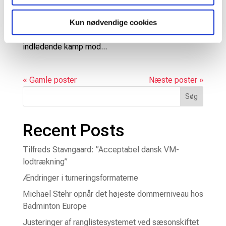
svær dansk holdkamp. Det danske Uber Cup-hold
Kun nødvendige cookies
åbnede årets mesterskab i Horsens i fænomenal
stil med en fornem sejr på 3-2 i gruppespillets
indledende kamp mod...
« Gamle poster
Næste poster »
Søg
Recent Posts
Tilfreds Stavngaard: ”Acceptabel dansk VM-
lodtrækning”
Ændringer i turneringsformaterne
Michael Stehr opnår det højeste dommerniveau hos
Badminton Europe
Justeringer af ranglistesystemet ved sæsonskiftet