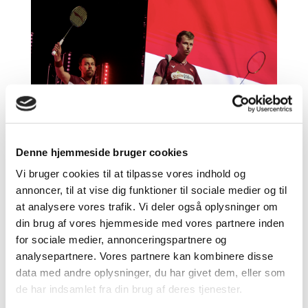
Denne hjemmeside bruger cookies
Vi bruger cookies til at tilpasse vores indhold og
De danske herrer sejrer mod Sverige
annoncer, til at vise dig funktioner til sociale medier og til
af
Andreas Roungkvist
|
apr 27, 2026
at analysere vores trafik. Vi deler også oplysninger om
din brug af vores hjemmeside med vores partnere inden
Det danske Thomas Cup-hold vinder 4-1 for anden
for sociale medier, annonceringspartnere og
holdkamp i streg ved årets mesterskab i Horsens.
analysepartnere. Vores partnere kan kombinere disse
De svenske naboer er besejret, og nu venter blot
data med andre oplysninger, du har givet dem, eller som
gruppefinalen onsdag. Gammel fjendskab ruster
de har indsamlet fra din brug af deres tjenester.
aldrig – eller er det venskab? I al fald har vi en lang