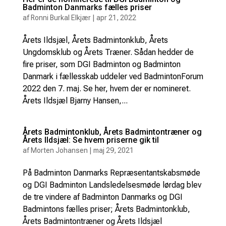
Badminton Danmarks fælles priser
af
Ronni Burkal Elkjær
|
apr 21, 2022
Årets Ildsjæl, Årets Badmintonklub, Årets
Ungdomsklub og Årets Træner. Sådan hedder de
fire priser, som DGI Badminton og Badminton
Danmark i fællesskab uddeler ved BadmintonForum
2022 den 7. maj. Se her, hvem der er nomineret.
Årets Ildsjæl Bjarny Hansen,...
Årets Badmintonklub, Årets Badmintontræner og
Årets Ildsjæl: Se hvem priserne gik til
af
Morten Johansen
|
maj 29, 2021
På Badminton Danmarks Repræsentantskabsmøde
og DGI Badminton Landsledelsesmøde lørdag blev
de tre vindere af Badminton Danmarks og DGI
Badmintons fælles priser; Årets Badmintonklub,
Årets Badmintontræner og Årets Ildsjæl