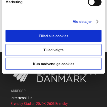
Marketing
til 2026/2027
Frede Kruse-Christiansen er død
Vis detaljer
Recent Comments
Der er ingen kommentarer at vise.
Tillad alle cookies
Tillad valgte
Kun nødvendige cookies
ADRESSE
:
Idrættens Hus
Brøndby Stadion 20, DK-2605 Brøndby