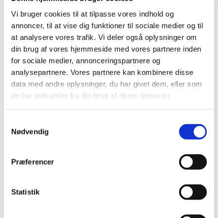
indsats og udmærket sig specielt det forgange år.
Vi bruger cookies til at tilpasse vores indhold og
Her kan du få overblikket over, hvem der fik overrakt
annoncer, til at vise dig funktioner til sociale medier og til
priserne som Årets Ildsjæl, Årets Badmintontræner
at analysere vores trafik. Vi deler også oplysninger om
og Årets Badmintonklub. ...
din brug af vores hjemmeside med vores partnere inden
for sociale medier, annonceringspartnere og
analysepartnere. Vores partnere kan kombinere disse
« Gamle poster
Næste poster »
data med andre oplysninger, du har givet dem, eller som
Søg
de har indsamlet fra din brug af deres tjenester.
Recent Posts
Samtykkevalg
Nødvendig
Tilfreds Stavngaard: ”Acceptabel dansk VM-
lodtrækning”
Præferencer
Ændringer i turneringsformaterne
Michael Stehr opnår det højeste dommerniveau hos
Statistik
Badminton Europe
Justeringer af ranglistesystemet ved sæsonskiftet