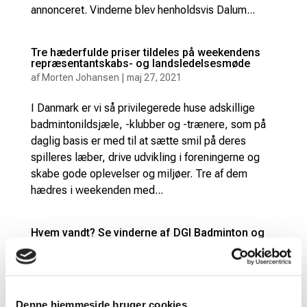
annonceret. Vinderne blev henholdsvis Dalum...
Tre hæderfulde priser tildeles på weekendens
repræsentantskabs- og landsledelsesmøde
af
Morten Johansen
|
maj 27, 2021
I Danmark er vi så privilegerede huse adskillige
badmintonildsjæle, -klubber og -trænere, som på
daglig basis er med til at sætte smil på deres
spilleres læber, drive udvikling i foreningerne og
skabe gode oplevelser og miljøer. Tre af dem
hædres i weekenden med...
Hvem vandt? Se vinderne af DGI Badminton og
Badminton Danmarks priser
af
Morten Johansen
|
sep 12, 2020
I dag kårede Badminton Danmark og DGI
Badminton nogle af dem, der har gjort en ekstra
Denne hjemmeside bruger cookies