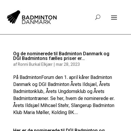
Og de nominerede til Badminton Danmark og
DGI Badmintons fælles priser er…
af
Ronni Burkal Elkjær
|
mar 28, 2023
På BadmintonForum den 1. april kårer Badminton
Danmark og DGI Badminton Årets Ildsjæl, Årets
Badmintonklub, Årets Ungdomsklub og Årets
Badmintontræner. Se her, hvem de nominerede er.
Årets Ildsjæl Mihcael Stehr, Slangerup Badminton
Klub Maria Møller, Kolding BK...
Her er de nominerede til DGI Badminton og