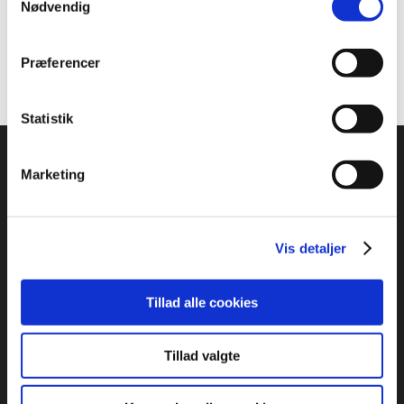
Nødvendig
Recent Comments
Der er ingen kommentarer at vise.
Præferencer
Statistik
Marketing
Vis detaljer
ADRESSE
:
Idrættens Hus
Tillad alle cookies
Brøndby Stadion 20, DK-2605 Brøndby
Bank: 2217 8390133333
Tillad valgte
CVR: 1369 3315