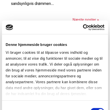
sandsynligvis drømmen...
Næste poster »
Søg
Recent Posts
Denne hjemmeside bruger cookies
Vi bruger cookies til at tilpasse vores indhold og
Tilfreds Stavngaard: ”Acceptabel dansk VM-
annoncer, til at vise dig funktioner til sociale medier og til
lodtrækning”
at analysere vores trafik. Vi deler også oplysninger om
Ændringer i turneringsformaterne
din brug af vores hjemmeside med vores partnere inden
Michael Stehr opnår det højeste dommerniveau hos
for sociale medier, annonceringspartnere og
Badminton Europe
analysepartnere. Vores partnere kan kombinere disse
data med andre oplysninger, du har givet dem, eller som
Justeringer af ranglistesystemet ved sæsonskiftet
de har indsamlet fra din brug af deres tjenester.
til 2026/2027
Frede Kruse-Christiansen er død
Samtykkevalg