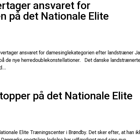
rtager ansvaret for
 på det Nationale Elite
vertager ansvaret for damesinglekategorien efter landstræner J
 på de nye herredoublekonstellationer. Det danske landstræner
...
opper på det Nationale Elite
ionale Elite Træningscenter i Brøndby. Det sker efter, at han i
n Danmarks sportslige ledelse har udfærdiget med sine nye