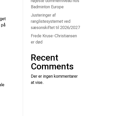
højeste dommerniveau hos
Badminton Europe
Justeringer af
aget
ranglistesystemet ved
 på
sæsonskiftet til 2026/2027
Frede Kruse-Christiansen
er død
Recent
Comments
Der er ingen kommentarer
at vise.
ale