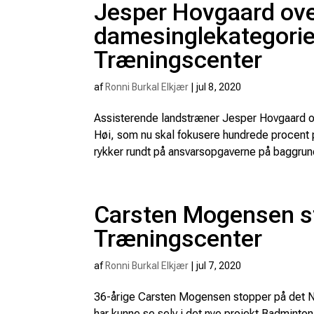
Jesper Hovgaard ove
damesinglekategorien
Træningscenter
af
Ronni Burkal Elkjær
|
jul 8, 2020
Assisterende landstræner Jesper Hovgaard o
Høi, som nu skal fokusere hundrede procent
rykker rundt på ansvarsopgaverne på baggrund
Carsten Mogensen st
Træningscenter
af
Ronni Burkal Elkjær
|
jul 7, 2020
36-årige Carsten Mogensen stopper på det Nat
har kunne se selv i det nye projekt Badminto