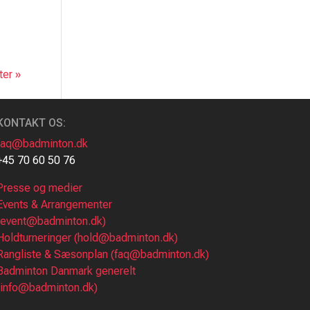
er »
KONTAKT OS:
faq@badminton.dk
+45 70 60 50 76
Presse og medier
Events & Arrangementer
(event@badminton.dk)
Holdturneringer (hold@badminton.dk)
Rangliste & Sæsonplan (faq@badminton.dk)
Badminton Danmark generelt
(info@badminton.dk)