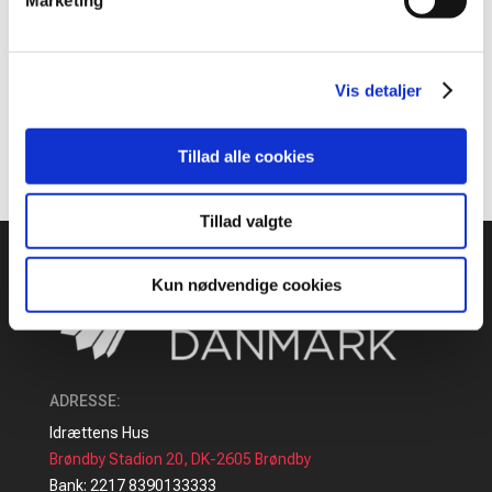
til 2026/2027
Marketing
Frede Kruse-Christiansen er død
Recent Comments
Vis detaljer
Der er ingen kommentarer at vise.
Tillad alle cookies
Tillad valgte
Kun nødvendige cookies
ADRESSE
:
Idrættens Hus
Brøndby Stadion 20, DK-2605 Brøndby
Bank: 2217 8390133333