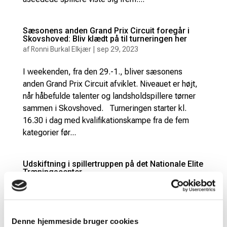
Sæsonens anden Grand Prix Circuit foregår i
Skovshoved: Bliv klædt på til turneringen her
af
Ronni Burkal Elkjær
|
sep 29, 2023
I weekenden, fra den 29.-1., bliver sæsonens
anden Grand Prix Circuit afviklet. Niveauet er højt,
når håbefulde talenter og landsholdspillere tørner
sammen i Skovshoved. Turneringen starter kl.
16.30 i dag med kvalifikationskampe fra de fem
kategorier før...
Udskiftning i spillertruppen på det Nationale Elite
Træningscenter
af
Morten Johansen
|
sep 20, 2023
Badminton Danmarks sportslige ledelse har valgt at
foretage udskiftninger i de spillere, der er optaget i
Denne hjemmeside bruger cookies