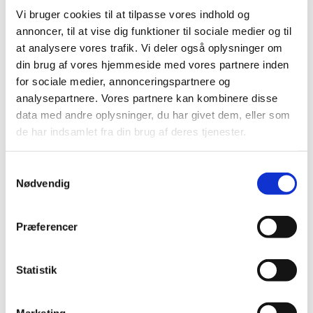
spillertruppen på det Nationale Elite
Vi bruger cookies til at tilpasse vores indhold og
Træningscenter (NETC). Udskiftningen i
annoncer, til at vise dig funktioner til sociale medier og til
spillertruppen betyder, at Mads Christophersen,
at analysere vores trafik. Vi deler også oplysninger om
Christian Faust Kjær, Daniel...
din brug af vores hjemmeside med vores partnere inden
for sociale medier, annonceringspartnere og
analysepartnere. Vores partnere kan kombinere disse
« Gamle poster
Næste poster »
data med andre oplysninger, du har givet dem, eller som
Søg
de har indsamlet fra din brug af deres tjenester.
Recent Posts
Samtykkevalg
Nødvendig
Tilfreds Stavngaard: ”Acceptabel dansk VM-
lodtrækning”
Præferencer
Ændringer i turneringsformaterne
Michael Stehr opnår det højeste dommerniveau hos
Statistik
Badminton Europe
Justeringer af ranglistesystemet ved sæsonskiftet