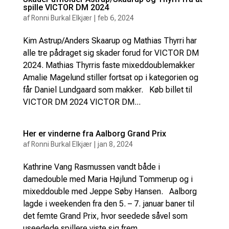
spille VICTOR DM 2024
af
Ronni Burkal Elkjær
|
feb 6, 2024
Kim Astrup/Anders Skaarup og Mathias Thyrri har
alle tre pådraget sig skader forud for VICTOR DM
2024. Mathias Thyrris faste mixeddoublemakker
Amalie Magelund stiller fortsat op i kategorien og
får Daniel Lundgaard som makker. Køb billet til
VICTOR DM 2024 VICTOR DM...
Her er vinderne fra Aalborg Grand Prix
af
Ronni Burkal Elkjær
|
jan 8, 2024
Kathrine Vang Rasmussen vandt både i
damedouble med Maria Højlund Tommerup og i
mixeddouble med Jeppe Søby Hansen. Aalborg
lagde i weekenden fra den 5. – 7. januar baner til
det femte Grand Prix, hvor seedede såvel som
useedede spillere viste sig frem....